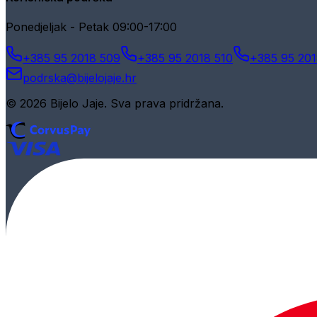
Ponedjeljak - Petak 09:00-17:00
+385 95 2018 509
+385 95 2018 510
+385 95 201
podrska@bijelojaje.hr
© 2026 Bijelo Jaje. Sva prava pridržana.