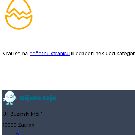
Vrati se na
početnu stranicu
ili odaberi neku od kategori
Ul. Buzinski krči 1
10000 Zagreb