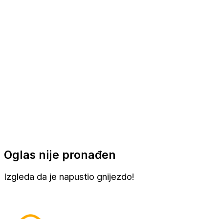
Apartmani
Sobe
Kuće za odmor
Aranžmani
Oglas nije pronađen
Izgleda da je napustio gnijezdo!