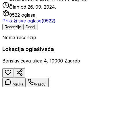
Član od
26. 09. 2024.
9522
oglasa
Prikaži sve oglase
(
9522
)
Recenzije
Dodaj
Nema recenzija
Lokacija oglašivača
Berislavićeva ulica 4, 10000 Zagreb
Poruka
Nazovi