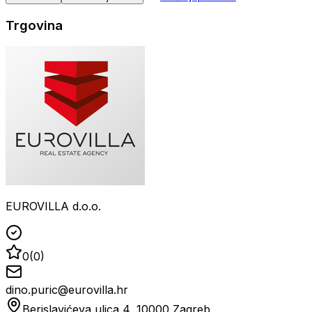
Trgovina
EUROVILLA d.o.o.
0
(
0
)
dino.puric@eurovilla.hr
Berislavićeva ulica 4, 10000 Zagreb