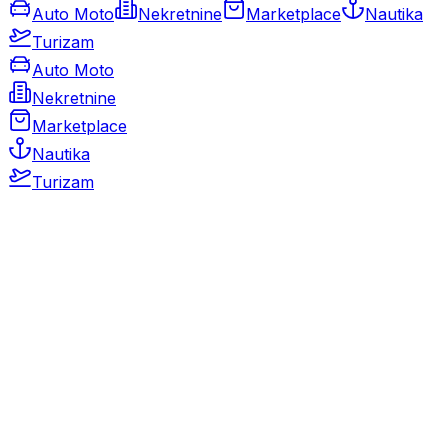
Auto Moto
Nekretnine
Marketplace
Nautika
Turizam
Auto Moto
Nekretnine
Marketplace
Nautika
Turizam
Auto Moto
Rabljeni automobili
Novi automobili
Motocikli / motori
Gospodarska vozila
Rezervni dijelovi i oprema
Kamperi i kamp prikolice