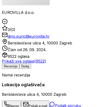
EUROVILLA d.o.o.
0
(
0
)
dino.puric@eurovilla.hr
Berislavićeva ulica 4, 10000 Zagreb
Član od
26. 09. 2024.
9522
oglasa
Prikaži sve oglase
(
9522
)
Recenzije
Dodaj
Nema recenzija
Lokacija oglašivača
Berislavićeva ulica 4, 10000 Zagreb
Pošalji poruku
Nazovi
Pošalji e-mail