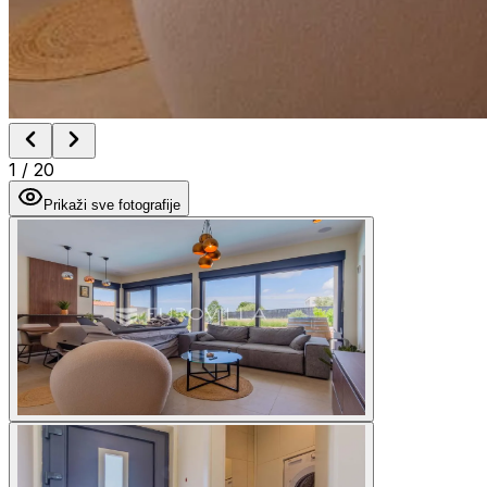
1
/
20
Prikaži sve fotografije