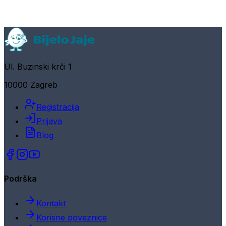
Ul. Buzinski krči 1
10000 Zagreb
Registracija
Prijava
Blog
Podrška
Kontakt
Korisne poveznice