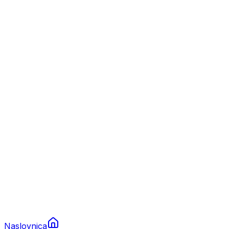
Nautika
Plovila
Charter
Prikolice za plovila
Brodski rezervni dijelovi
Nautička oprema
Brodski motori
Turizam
Apartmani
Sobe
Kuće za odmor
Aranžmani
Naslovnica