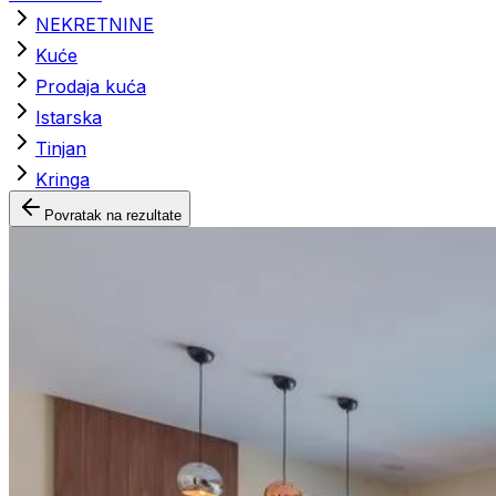
NEKRETNINE
Kuće
Prodaja kuća
Istarska
Tinjan
Kringa
Povratak na rezultate