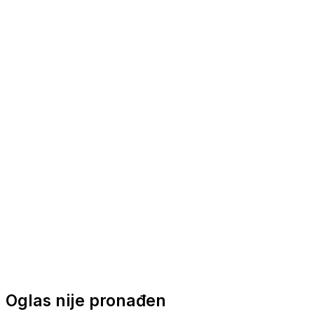
Nautička oprema
Brodski motori
Turizam
Apartmani
Sobe
Kuće za odmor
Aranžmani
Oglas nije pronađen