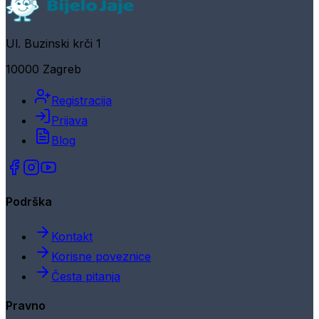
Ul. Buzinski krči 1
10000 Zagreb
Registracija
Prijava
Blog
Podrška
Kontakt
Korisne poveznice
Česta pitanja
Pravno