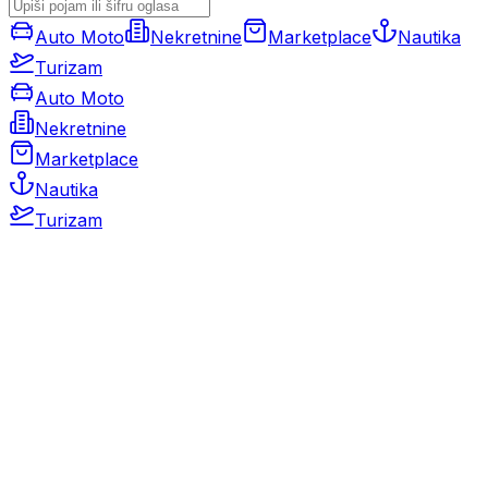
Auto Moto
Nekretnine
Marketplace
Nautika
Turizam
Auto Moto
Nekretnine
Marketplace
Nautika
Turizam
Auto Moto
Rabljeni automobili
Novi automobili
Motocikli / motori
Gospodarska vozila
Rezervni dijelovi i oprema
Kamperi i kamp prikolice