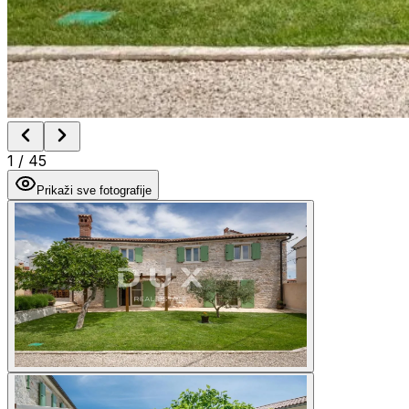
1
/
45
Prikaži sve fotografije