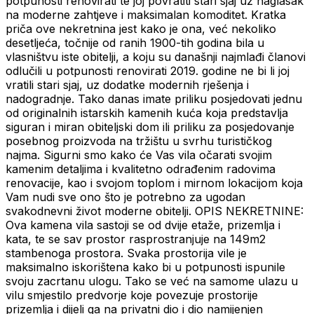
potpunosti renovirati te joj povratiti stari sjaj uz naglasak
na moderne zahtjeve i maksimalan komoditet. Kratka
priča ove nekretnina jest kako je ona, već nekoliko
desetljeća, točnije od ranih 1900-tih godina bila u
vlasništvu iste obitelji, a koju su današnji najmlađi članovi
odlučili u potpunosti renovirati 2019. godine ne bi li joj
vratili stari sjaj, uz dodatke modernih rješenja i
nadogradnje. Tako danas imate priliku posjedovati jednu
od originalnih istarskih kamenih kuća koja predstavlja
siguran i miran obiteljski dom ili priliku za posjedovanje
posebnog proizvoda na tržištu u svrhu turističkog
najma. Sigurni smo kako će Vas vila očarati svojim
kamenim detaljima i kvalitetno odrađenim radovima
renovacije, kao i svojom toplom i mirnom lokacijom koja
Vam nudi sve ono što je potrebno za ugodan
svakodnevni život moderne obitelji. OPIS NEKRETNINE:
Ova kamena vila sastoji se od dvije etaže, prizemlja i
kata, te se sav prostor rasprostranjuje na 149m2
stambenoga prostora. Svaka prostorija vile je
maksimalno iskorištena kako bi u potpunosti ispunile
svoju zacrtanu ulogu. Tako se već na samome ulazu u
vilu smjestilo predvorje koje povezuje prostorije
prizemlja i dijeli ga na privatni dio i dio namijenjen