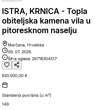
ISTRA, KRNICA - Topla
obiteljska kamena vila u
pitoresknom naselju
Marčana, Hrvatska
09. 07. 2026.
Šifra oglasa:
29718304517
620.000,00 €
Stambena površina (u m²)
149