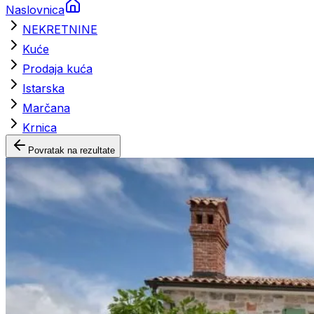
Naslovnica
NEKRETNINE
Kuće
Prodaja kuća
Istarska
Marčana
Krnica
Povratak na rezultate