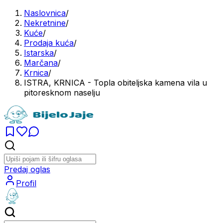
Naslovnica
/
Nekretnine
/
Kuće
/
Prodaja kuća
/
Istarska
/
Marčana
/
Krnica
/
ISTRA, KRNICA - Topla obiteljska kamena vila u
pitoresknom naselju
Predaj oglas
Profil