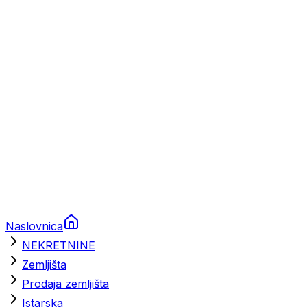
Prikolice za plovila
Brodski rezervni dijelovi
Nautička oprema
Brodski motori
Turizam
Apartmani
Sobe
Kuće za odmor
Aranžmani
Naslovnica
NEKRETNINE
Zemljišta
Prodaja zemljišta
Istarska