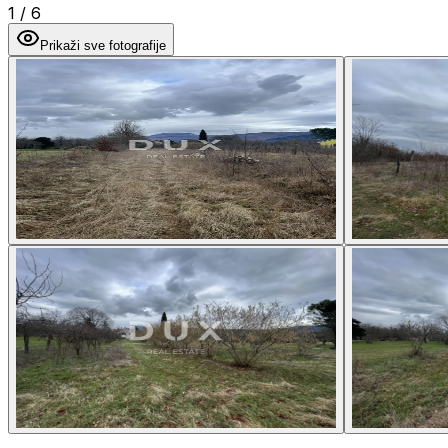
1
/
6
Prikaži sve fotografije