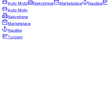
Auto Moto
Nekretnine
Marketplace
Nautika
Auto Moto
Nekretnine
Marketplace
Nautika
Turizam
Auto Moto
Rabljeni automobili
Novi automobili
Motocikli / motori
Gospodarska vozila
Rezervni dijelovi i oprema
Kamperi i kamp prikolice
Oldtimeri