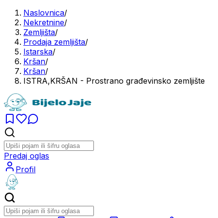
Naslovnica
/
Nekretnine
/
Zemljišta
/
Prodaja zemljišta
/
Istarska
/
Kršan
/
Kršan
/
ISTRA,KRŠAN - Prostrano građevinsko zemljište
Predaj oglas
Profil