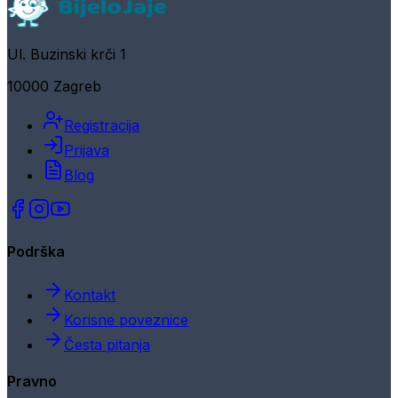
Ul. Buzinski krči 1
10000 Zagreb
Registracija
Prijava
Blog
Podrška
Kontakt
Korisne poveznice
Česta pitanja
Pravno