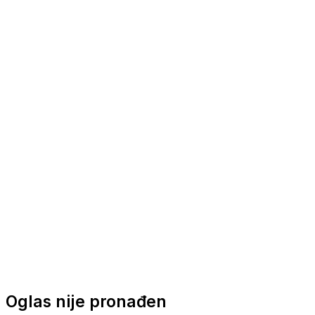
Nautička oprema
Brodski motori
Turizam
Apartmani
Sobe
Kuće za odmor
Aranžmani
Oglas nije pronađen