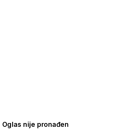
Nautička oprema
Brodski motori
Turizam
Apartmani
Sobe
Kuće za odmor
Aranžmani
Oglas nije pronađen