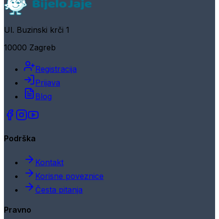
Ul. Buzinski krči 1
10000 Zagreb
Registracija
Prijava
Blog
Podrška
Kontakt
Korisne poveznice
Česta pitanja
Pravno