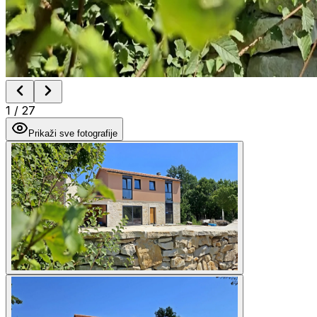
1
/
27
Prikaži sve fotografije