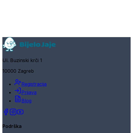
Ul. Buzinski krči 1
10000 Zagreb
Registracija
Prijava
Blog
Podrška