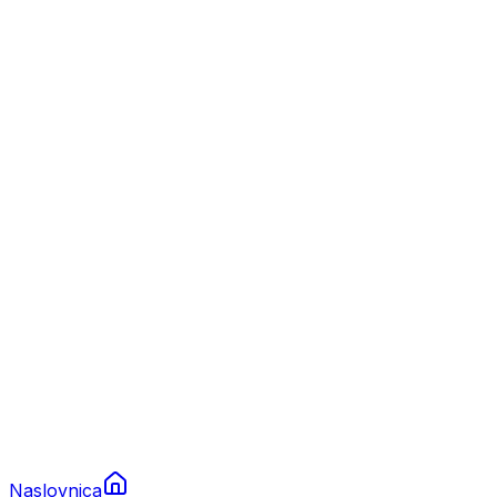
Nautika
Plovila
Charter
Prikolice za plovila
Brodski rezervni dijelovi
Nautička oprema
Brodski motori
Turizam
Apartmani
Sobe
Kuće za odmor
Aranžmani
Naslovnica