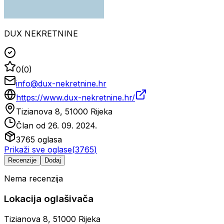
DUX NEKRETNINE
0
(
0
)
info@dux-nekretnine.hr
https://www.dux-nekretnine.hr/
Tizianova 8, 51000 Rijeka
Član od
26. 09. 2024.
3765
oglasa
Prikaži sve oglase
(
3765
)
Recenzije
Dodaj
Nema recenzija
Lokacija oglašivača
Tizianova 8, 51000 Rijeka