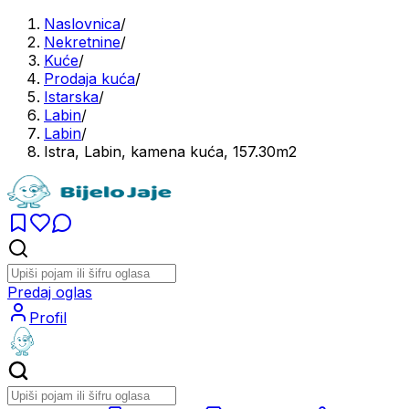
Naslovnica
/
Nekretnine
/
Kuće
/
Prodaja kuća
/
Istarska
/
Labin
/
Labin
/
Istra, Labin, kamena kuća, 157.30m2
Predaj oglas
Profil