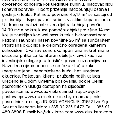
otvorenog koncepta koji ujedinjuje kuhinju, blagovaonicu
i dnevni boravak. Tlocrt prizemlja nadopunjuju ostava i
gostinjski toalet. Kat neto površine 45,17 m² se sastoji od
predsoblja i dvije spavaće sobe s vlastitim kupaonicama.
Uz kuću se nalazi natkrivena ljetna kuhinja površine
14,90 m² a pokraj kuće pomoćni objekt površine 14 m²
koji je zamišljen kao wellness kutak s hidromasažnom
kadom i saunom i bazen površine 26 m² sa sunčalištem.
Prostrana okućnica je djelomično ograđena kamenim
suhozidom. Ova savršeno ukomponirana nekretnina je
izuzetna prilika za komforan obiteljski život kao i za
investicijsko ulaganje u turistički posao u iznajmljivanju.
Navedena cijena odnosi se na fazu ključ u ruke
(neopremljena i nenamještena kuća) bez uređene
okućnice. Poštovani klijenti, pružanje naših usluga
uređeno je Općim uvjetima poslovanja, dok je Cjenik
posredničkih usluga dostupan na sljedećim
poveznicama: www.dux-nekretnine.hr/opci-uvjeti-
poslovanja www.dux-nekretnine.hr/o-nama/cjenik-
posrednickih-usluga ID KOD AGENCIJE: 31552 Iva Zajc
Agent s licencom Mob: +385 92 235 9472 Tel: +385 91
480 8808 E-mail: iva@dux-istra.com www.dux-istra.com