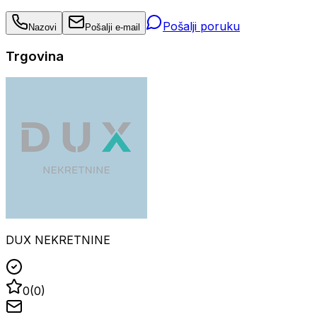
Pošalji poruku
Nazovi
Pošalji e-mail
Trgovina
DUX NEKRETNINE
0
(
0
)