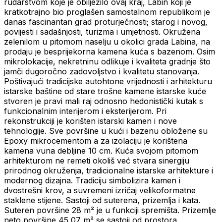
rudarstvom koje je obilježilo ovaj kraj, Labin koji je
kratkotrajno bio proglašen samostalnom republikom je
danas fascinantan grad proturječnosti; starog i novog,
povijesti i sadašnjosti, turizma i umjetnosti. Okružena
zelenilom u pitomom naselju u okolici grada Labina, na
prodaju je besprijekorna kamena kuća s bazenom. Osim
mikrolokacije, nekretninu odlikuje i kvaliteta gradnje što
jamči dugoročno zadovoljstvo i kvalitetu stanovanja.
Poštivajući tradicijske autohtone vrijednosti i arhitekturu
istarske baštine od stare trošne kamene istarske kuće
stvoren je pravi mali raj odnosno hedonistički kutak s
funkcionalnim interijerom i eksterijerom. Pri
rekonstrukciji je korišten istarski kamen i nove
tehnologije. Sve površine u kući i bazenu obložene su
Epoxy mikrocementom a za izolaciju je korištena
kamena vuna debljine 10 cm. Kuća svojom pitomom
arhitekturom ne remeti okoliš već stvara sinergiju
prirodnog okruženja, tradicionalne istarske arhitekture i
modernog dizajna. Tradiciju simbolizira kamen i
dvostrešni krov, a suvremeni izričaj velikoformatne
staklene stijene. Sastoji od suterena, prizemlja i kata.
Suteren površine 28 m² je u funkciji spremišta. Prizemlje
neto površine 45,07 m² se sastoji od prostora