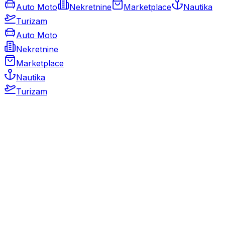
Auto Moto
Nekretnine
Marketplace
Nautika
Turizam
Auto Moto
Nekretnine
Marketplace
Nautika
Turizam
Auto Moto
Rabljeni automobili
Novi automobili
Motocikli / motori
Gospodarska vozila
Rezervni dijelovi i oprema
Kamperi i kamp prikolice