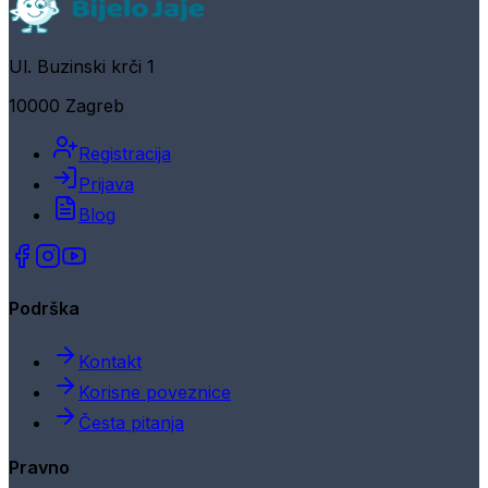
Ul. Buzinski krči 1
10000 Zagreb
Registracija
Prijava
Blog
Podrška
Kontakt
Korisne poveznice
Česta pitanja
Pravno