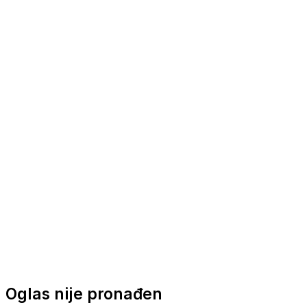
Nautička oprema
Brodski motori
Turizam
Apartmani
Sobe
Kuće za odmor
Aranžmani
Oglas nije pronađen