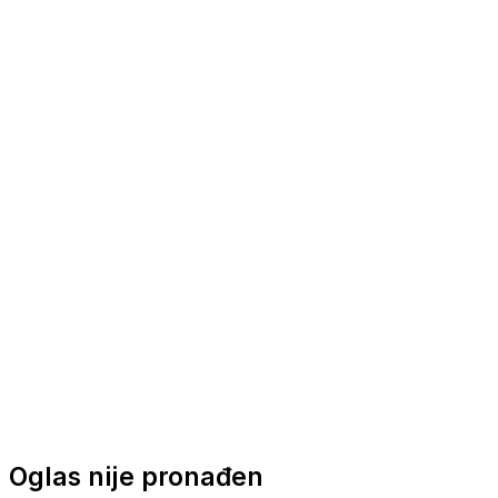
Nautička oprema
Brodski motori
Turizam
Apartmani
Sobe
Kuće za odmor
Aranžmani
Oglas nije pronađen