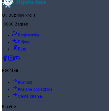
Ul. Buzinski krči 1
10000 Zagreb
Registracija
Prijava
Blog
Podrška
Kontakt
Korisne poveznice
Česta pitanja
Pravno