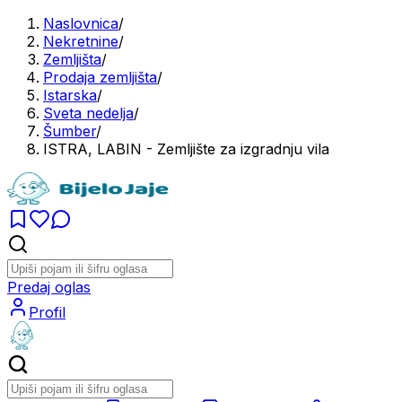
Naslovnica
/
Nekretnine
/
Zemljišta
/
Prodaja zemljišta
/
Istarska
/
Sveta nedelja
/
Šumber
/
ISTRA, LABIN - Zemljište za izgradnju vila
Predaj oglas
Profil