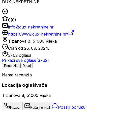
DUX NEKRETNINE
0
(
0
)
info@dux-nekretnine.hr
https://www.dux-nekretnine.hr/
Tizianova 8, 51000 Rijeka
Član od
26. 09. 2024.
3762
oglasa
Prikaži sve oglase
(
3762
)
Recenzije
Dodaj
Nema recenzija
Lokacija oglašivača
Tizianova 8, 51000 Rijeka
Pošalji poruku
Nazovi
Pošalji e-mail