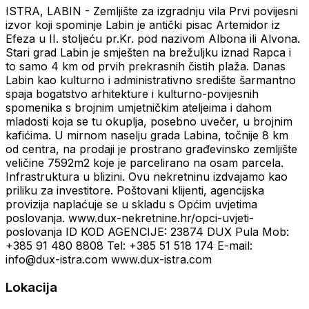
ISTRA, LABIN - Zemljište za izgradnju vila Prvi povijesni
izvor koji spominje Labin je antički pisac Artemidor iz
Efeza u II. stoljeću pr.Kr. pod nazivom Albona ili Alvona.
Stari grad Labin je smješten na brežuljku iznad Rapca i
to samo 4 km od prvih prekrasnih čistih plaža. Danas
Labin kao kulturno i administrativno središte šarmantno
spaja bogatstvo arhitekture i kulturno-povijesnih
spomenika s brojnim umjetničkim ateljeima i dahom
mladosti koja se tu okuplja, posebno uvečer, u brojnim
kafićima. U mirnom naselju grada Labina, točnije 8 km
od centra, na prodaji je prostrano građevinsko zemljište
veličine 7592m2 koje je parcelirano na osam parcela.
Infrastruktura u blizini. Ovu nekretninu izdvajamo kao
priliku za investitore. Poštovani klijenti, agencijska
provizija naplaćuje se u skladu s Općim uvjetima
poslovanja. www.dux-nekretnine.hr/opci-uvjeti-
poslovanja ID KOD AGENCIJE: 23874 DUX Pula Mob:
+385 91 480 8808 Tel: +385 51 518 174 E-mail:
info@dux-istra.com www.dux-istra.com
Lokacija