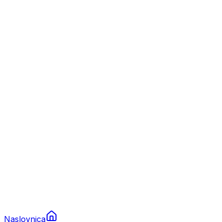
Nautika
Plovila
Charter
Prikolice za plovila
Brodski rezervni dijelovi
Nautička oprema
Brodski motori
Turizam
Apartmani
Sobe
Kuće za odmor
Aranžmani
Naslovnica