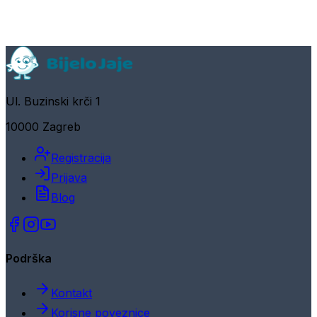
Ul. Buzinski krči 1
10000 Zagreb
Registracija
Prijava
Blog
Podrška
Kontakt
Korisne poveznice