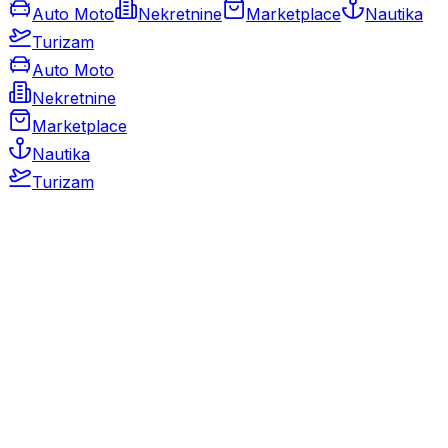
Auto Moto
Nekretnine
Marketplace
Nautika
Turizam
Auto Moto
Nekretnine
Marketplace
Nautika
Turizam
Auto Moto
Rabljeni automobili
Novi automobili
Motocikli / motori
Gospodarska vozila
Rezervni dijelovi i oprema
Kamperi i kamp prikolice