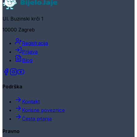
Ul. Buzinski krči 1
10000 Zagreb
Registracija
Prijava
Blog
Podrška
Kontakt
Korisne poveznice
Česta pitanja
Pravno