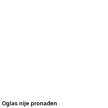
Nautička oprema
Brodski motori
Turizam
Apartmani
Sobe
Kuće za odmor
Aranžmani
Oglas nije pronađen