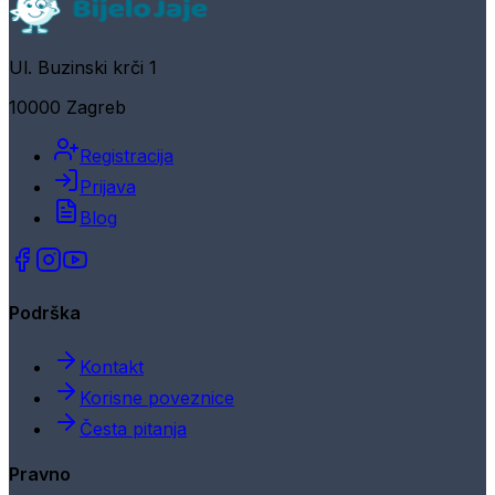
Ul. Buzinski krči 1
10000 Zagreb
Registracija
Prijava
Blog
Podrška
Kontakt
Korisne poveznice
Česta pitanja
Pravno