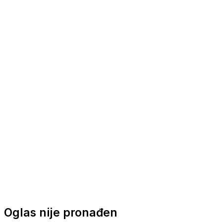
Nautička oprema
Brodski motori
Turizam
Apartmani
Sobe
Kuće za odmor
Aranžmani
Oglas nije pronađen