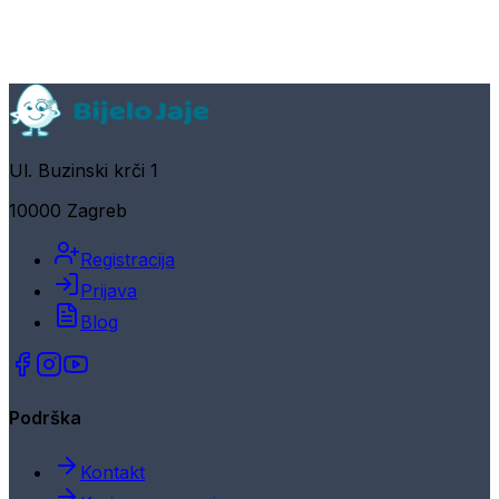
Ul. Buzinski krči 1
10000 Zagreb
Registracija
Prijava
Blog
Podrška
Kontakt