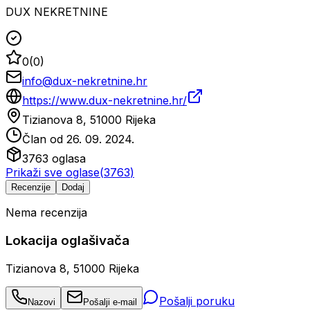
DUX NEKRETNINE
0
(
0
)
info@dux-nekretnine.hr
https://www.dux-nekretnine.hr/
Tizianova 8, 51000 Rijeka
Član od
26. 09. 2024.
3763
oglasa
Prikaži sve oglase
(
3763
)
Recenzije
Dodaj
Nema recenzija
Lokacija oglašivača
Tizianova 8, 51000 Rijeka
Pošalji poruku
Nazovi
Pošalji e-mail