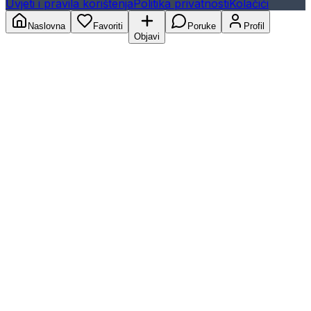
Uvjeti i pravila korištenja
Politika privatnosti
Kolačići
Naslovna
Favoriti
Poruke
Profil
Objavi