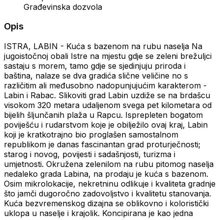
Građevinska dozvola
Opis
ISTRA, LABIN - Kuća s bazenom na rubu naselja Na
jugoistočnoj obali Istre na mjestu gdje se zeleni brežuljci
sastaju s morem, tamo gdje se sjedinjuju priroda i
baština, nalaze se dva gradića slične veličine no s
različitim ali međusobno nadopunjujućim karakterom -
Labin i Rabac. Slikoviti grad Labin uzdiže se na brdašcu
visokom 320 metara udaljenom svega pet kilometara od
bijelih šljunčanih plaža u Rapcu. Isprepleten bogatom
poviješću i rudarstvom koje je obilježilo ovaj kraj, Labin
koji je kratkotrajno bio proglašen samostalnom
republikom je danas fascinantan grad proturječnosti;
starog i novog, povijesti i sadašnjosti, turizma i
umjetnosti. Okružena zelenilom na rubu pitomog naselja
nedaleko grada Labina, na prodaju je kuća s bazenom.
Osim mikrolokacije, nekretninu odlikuje i kvaliteta gradnje
što jamči dugoročno zadovoljstvo i kvalitetu stanovanja.
Kuća bezvremenskog dizajna se oblikovno i koloristički
uklopa u naselje i krajolik. Koncipirana je kao jedna