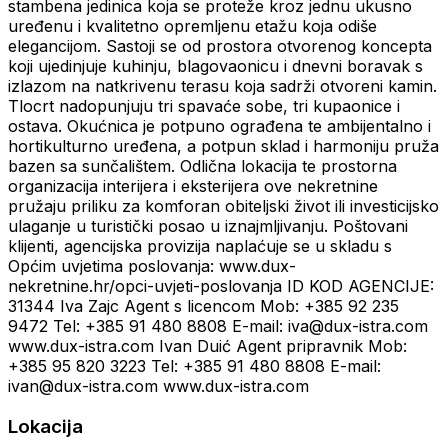
stambena jedinica koja se proteže kroz jednu ukusno
uređenu i kvalitetno opremljenu etažu koja odiše
elegancijom. Sastoji se od prostora otvorenog koncepta
koji ujedinjuje kuhinju, blagovaonicu i dnevni boravak s
izlazom na natkrivenu terasu koja sadrži otvoreni kamin.
Tlocrt nadopunjuju tri spavaće sobe, tri kupaonice i
ostava. Okućnica je potpuno ograđena te ambijentalno i
hortikulturno uređena, a potpun sklad i harmoniju pruža
bazen sa sunčalištem. Odlična lokacija te prostorna
organizacija interijera i eksterijera ove nekretnine
pružaju priliku za komforan obiteljski život ili investicijsko
ulaganje u turistički posao u iznajmljivanju. Poštovani
klijenti, agencijska provizija naplaćuje se u skladu s
Općim uvjetima poslovanja: www.dux-
nekretnine.hr/opci-uvjeti-poslovanja ID KOD AGENCIJE:
31344 Iva Zajc Agent s licencom Mob: +385 92 235
9472 Tel: +385 91 480 8808 E-mail: iva@dux-istra.com
www.dux-istra.com Ivan Duić Agent pripravnik Mob:
+385 95 820 3223 Tel: +385 91 480 8808 E-mail:
ivan@dux-istra.com www.dux-istra.com
Lokacija