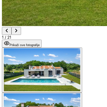
1
/
21
Prikaži sve fotografije