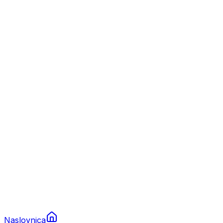
Nautika
Plovila
Charter
Prikolice za plovila
Brodski rezervni dijelovi
Nautička oprema
Brodski motori
Turizam
Apartmani
Sobe
Kuće za odmor
Aranžmani
Naslovnica