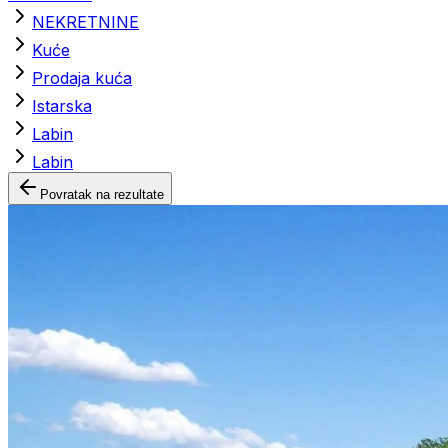
NEKRETNINE
Kuće
Prodaja kuća
Istarska
Labin
Labin
Povratak na rezultate