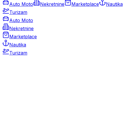
Auto Moto
Nekretnine
Marketplace
Nautika
Turizam
Auto Moto
Nekretnine
Marketplace
Nautika
Turizam
Auto Moto
Rabljeni automobili
Novi automobili
Motocikli / motori
Gospodarska vozila
Rezervni dijelovi i oprema
Kamperi i kamp prikolice