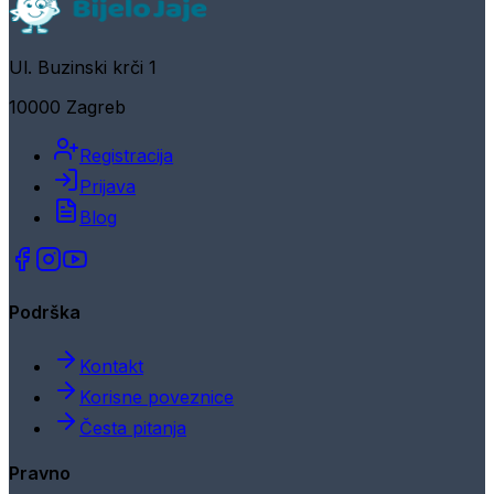
Ul. Buzinski krči 1
10000 Zagreb
Registracija
Prijava
Blog
Podrška
Kontakt
Korisne poveznice
Česta pitanja
Pravno