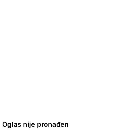
Nautička oprema
Brodski motori
Turizam
Apartmani
Sobe
Kuće za odmor
Aranžmani
Oglas nije pronađen