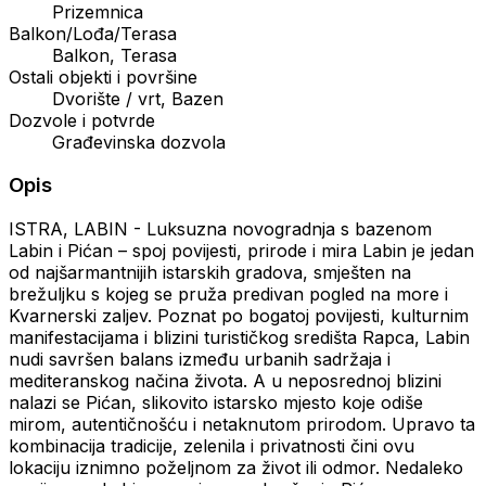
Prizemnica
Balkon/Lođa/Terasa
Balkon, Terasa
Ostali objekti i površine
Dvorište / vrt, Bazen
Dozvole i potvrde
Građevinska dozvola
Opis
ISTRA, LABIN - Luksuzna novogradnja s bazenom
Labin i Pićan – spoj povijesti, prirode i mira Labin je jedan
od najšarmantnijih istarskih gradova, smješten na
brežuljku s kojeg se pruža predivan pogled na more i
Kvarnerski zaljev. Poznat po bogatoj povijesti, kulturnim
manifestacijama i blizini turističkog središta Rapca, Labin
nudi savršen balans između urbanih sadržaja i
mediteranskog načina života. A u neposrednoj blizini
nalazi se Pićan, slikovito istarsko mjesto koje odiše
mirom, autentičnošću i netaknutom prirodom. Upravo ta
kombinacija tradicije, zelenila i privatnosti čini ovu
lokaciju iznimno poželjnom za život ili odmor. Nedaleko