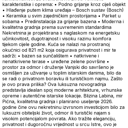
karakteristike i oprema: • Podno grijanje kroz cijeli objekt
• Hlađenje putem klima uređaja – Bosch sustav (Bosch)
• Keramika u svim zajedničkim prostorijama • Parket u
sobama • Predinstalacija za grijanje bazena • Moderna i
kvalitetna gradnja prema suvremenim standardima
Nekretnina je projektirana s naglaskom na energetsku
učinkovitost, dugotrajnost i visoku razinu komfora
tijekom cijele godine. Kuća se nalazi na prostranoj
okućnici od 821 m2 koja osigurava privatnost i mir te
sadrži: • bazen sa sunčalištem • natkrivene i
nenatkrivene terase • uređene zelene površine •
prostor za odmor i druženje Vanjski dio savršeno je
osmišljen za uživanje u toplim istarskim danima, bilo da
se radi o privatnom boravku ili turističkom najmu. Zašto
je ovo prava prilika? Ova luksuzna novogradnja
predstavlja idealan spoj moderne arhitekture, vrhunske
opreme i autentične istarske lokacije. Blizina Labina, mir
Pićna, kvalitetna gradnja i planirano useljenje 2026.
godine čine ovu nekretninu izvrsnom investicijom bilo za
luksuzni obiteljski život, odmor ili turistički najam s
visokim potencijalom povrata. Ako tražite eleganciju,
privatnost i dugoročnu vrijednost u srcu Istre, ovo je