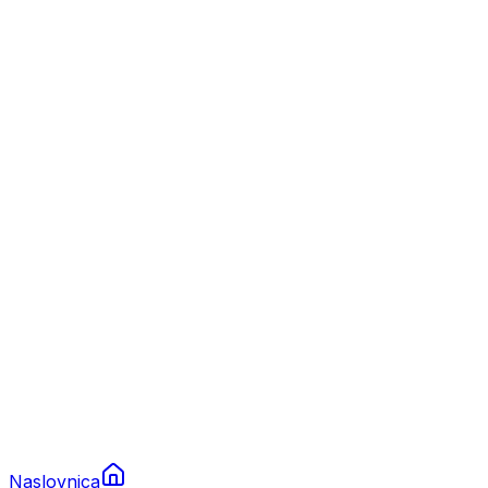
Nautika
Plovila
Charter
Prikolice za plovila
Brodski rezervni dijelovi
Nautička oprema
Brodski motori
Turizam
Apartmani
Sobe
Kuće za odmor
Aranžmani
Naslovnica