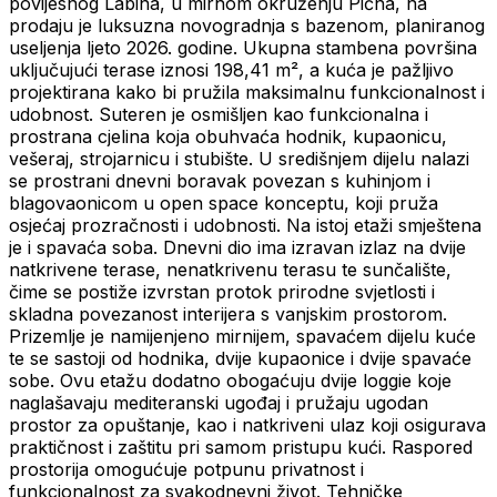
povijesnog Labina, u mirnom okruženju Pićna, na
prodaju je luksuzna novogradnja s bazenom, planiranog
useljenja ljeto 2026. godine. Ukupna stambena površina
uključujući terase iznosi 198,41 m², a kuća je pažljivo
projektirana kako bi pružila maksimalnu funkcionalnost i
udobnost. Suteren je osmišljen kao funkcionalna i
prostrana cjelina koja obuhvaća hodnik, kupaonicu,
vešeraj, strojarnicu i stubište. U središnjem dijelu nalazi
se prostrani dnevni boravak povezan s kuhinjom i
blagovaonicom u open space konceptu, koji pruža
osjećaj prozračnosti i udobnosti. Na istoj etaži smještena
je i spavaća soba. Dnevni dio ima izravan izlaz na dvije
natkrivene terase, nenatkrivenu terasu te sunčalište,
čime se postiže izvrstan protok prirodne svjetlosti i
skladna povezanost interijera s vanjskim prostorom.
Prizemlje je namijenjeno mirnijem, spavaćem dijelu kuće
te se sastoji od hodnika, dvije kupaonice i dvije spavaće
sobe. Ovu etažu dodatno obogaćuju dvije loggie koje
naglašavaju mediteranski ugođaj i pružaju ugodan
prostor za opuštanje, kao i natkriveni ulaz koji osigurava
praktičnost i zaštitu pri samom pristupu kući. Raspored
prostorija omogućuje potpunu privatnost i
funkcionalnost za svakodnevni život. Tehničke