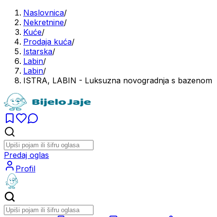
Naslovnica
/
Nekretnine
/
Kuće
/
Prodaja kuća
/
Istarska
/
Labin
/
Labin
/
ISTRA, LABIN - Luksuzna novogradnja s bazenom
Predaj oglas
Profil