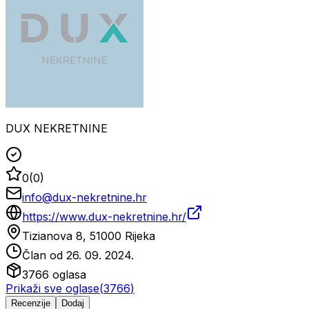
DUX NEKRETNINE
0
(
0
)
info@dux-nekretnine.hr
https://www.dux-nekretnine.hr/
Tizianova 8, 51000 Rijeka
Član od
26. 09. 2024.
3766
oglasa
Prikaži sve oglase
(
3766
)
Recenzije
Dodaj