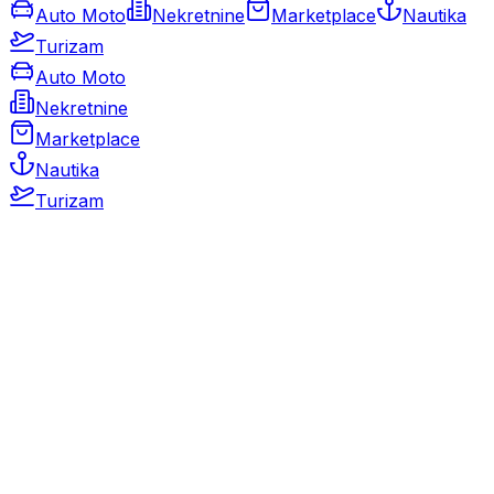
Auto Moto
Nekretnine
Marketplace
Nautika
Turizam
Auto Moto
Nekretnine
Marketplace
Nautika
Turizam
Auto Moto
Rabljeni automobili
Novi automobili
Motocikli / motori
Gospodarska vozila
Rezervni dijelovi i oprema
Kamperi i kamp prikolice