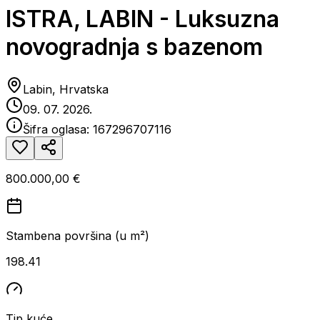
ISTRA, LABIN - Luksuzna
novogradnja s bazenom
Labin, Hrvatska
09. 07. 2026.
Šifra oglasa:
167296707116
800.000,00 €
Stambena površina (u m²)
198.41
Tip kuće