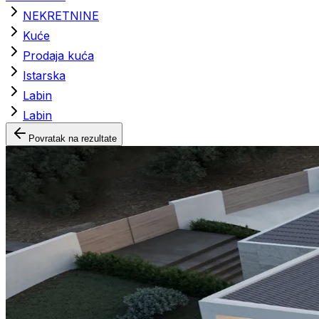
NEKRETNINE
Kuće
Prodaja kuća
Istarska
Labin
Labin
Povratak na rezultate