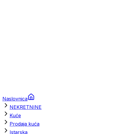
Prikolice za plovila
Brodski rezervni dijelovi
Nautička oprema
Brodski motori
Turizam
Apartmani
Sobe
Kuće za odmor
Aranžmani
Naslovnica
NEKRETNINE
Kuće
Prodaja kuća
Istarska