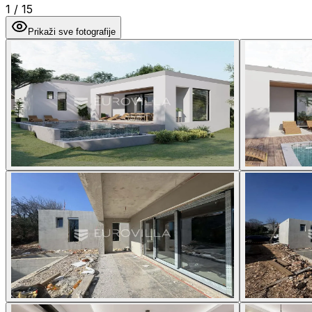
1
/
15
Prikaži sve fotografije