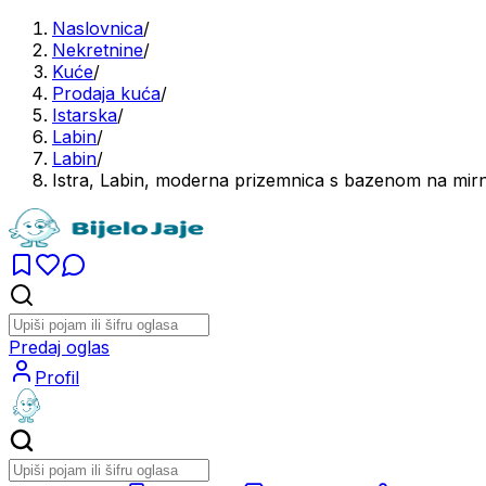
Naslovnica
/
Nekretnine
/
Kuće
/
Prodaja kuća
/
Istarska
/
Labin
/
Labin
/
Istra, Labin, moderna prizemnica s bazenom na mirno
Predaj oglas
Profil