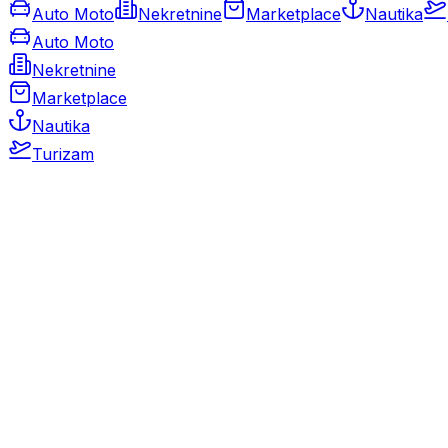
Auto Moto
Nekretnine
Marketplace
Nautika
Auto Moto
Nekretnine
Marketplace
Nautika
Turizam
Auto Moto
Rabljeni automobili
Novi automobili
Motocikli / motori
Gospodarska vozila
Rezervni dijelovi i oprema
Kamperi i kamp prikolice
Oldtimeri