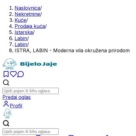
Naslovnica
/
Nekretnine
/
Kuće
/
Prodaja kuća
/
Istarska
/
Labin
/
Labin
/
ISTRA, LABIN - Moderna vila okružena prirodom
Predaj oglas
Profil