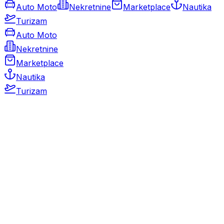
Auto Moto
Nekretnine
Marketplace
Nautika
Turizam
Auto Moto
Nekretnine
Marketplace
Nautika
Turizam
Auto Moto
Rabljeni automobili
Novi automobili
Motocikli / motori
Gospodarska vozila
Rezervni dijelovi i oprema
Kamperi i kamp prikolice