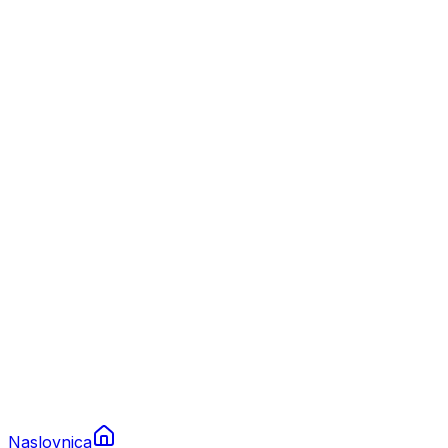
Nautika
Plovila
Charter
Prikolice za plovila
Brodski rezervni dijelovi
Nautička oprema
Brodski motori
Turizam
Apartmani
Sobe
Kuće za odmor
Aranžmani
Naslovnica