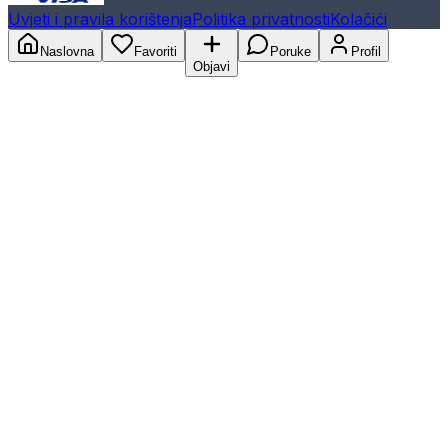
Uvjeti i pravila korištenja
Politika privatnosti
Kolačići
Naslovna
Favoriti
Poruke
Profil
Objavi