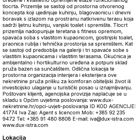
uređene i kvalitetno opremljene etaže funkcionalnog
tlocrta. Prizemlje se sastoji od prostorna otvorenog
koncepta koji ujedinjuje kuhinju, blagovaonicu i dnevni
boravak s izlazom na prostranu natkrivenu terasu koja
sadrži ljetnu kuhinju, vanjski toalet i spremište. Tlocrt
prizemlja nadopunjuje teretana s fitness opremom,
spavaća soba s vlastitom kupaonicom, gostinjski toalet,
praonica rublja i tehnička prostorija sa spremištem. Kat
se sastoji od predsoblja na galeriji i tri spavaće sobe s
vlastitim kupaonicama i vlastitim terasama. Okućnica je
ambijentalno i hortikulturno uređena a potpuni sklad
pruža bazen sa sunčalištem. Odlična lokacija te
prostorna organizacija interijera i eksterijera ove
nekretnine pruža priliku za komforan obiteljski život ili
investicijsko ulaganje u turistički posao u iznajmljivanju.
Poštovani klijenti, agencijska provizija naplaćuje se u
skladu s Općim uvjetima poslovanja: www.dux-
nekretnine.hr/opci-uvjeti-poslovanja ID KOD AGENCIJE:
41774 Iva Zajc Agent s licencom Mob: +385 92 235
9472 Tel: +385 91 480 8808 E-mail: iva@dux-istra.com
www.dux-istra.com
Lokacija