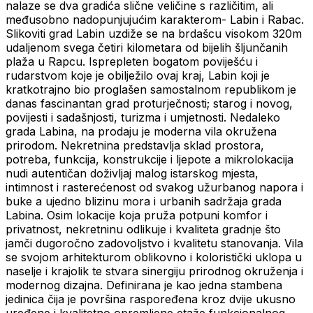
nalaze se dva gradića slične veličine s različitim, ali
međusobno nadopunjujućim karakterom- Labin i Rabac.
Slikoviti grad Labin uzdiže se na brdašcu visokom 320m
udaljenom svega četiri kilometara od bijelih šljunčanih
plaža u Rapcu. Isprepleten bogatom poviješću i
rudarstvom koje je obilježilo ovaj kraj, Labin koji je
kratkotrajno bio proglašen samostalnom republikom je
danas fascinantan grad proturječnosti; starog i novog,
povijesti i sadašnjosti, turizma i umjetnosti. Nedaleko
grada Labina, na prodaju je moderna vila okružena
prirodom. Nekretnina predstavlja sklad prostora,
potreba, funkcija, konstrukcije i ljepote a mikrolokacija
nudi autentičan doživljaj malog istarskog mjesta,
intimnost i rasterećenost od svakog užurbanog napora i
buke a ujedno blizinu mora i urbanih sadržaja grada
Labina. Osim lokacije koja pruža potpuni komfor i
privatnost, nekretninu odlikuje i kvaliteta gradnje što
jamči dugoročno zadovoljstvo i kvalitetu stanovanja. Vila
se svojom arhitekturom oblikovno i koloristički uklopa u
naselje i krajolik te stvara sinergiju prirodnog okruženja i
modernog dizajna. Definirana je kao jedna stambena
jedinica čija je površina raspoređena kroz dvije ukusno