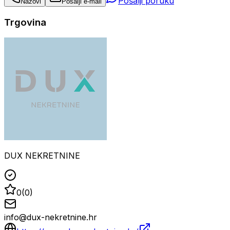
Pošalji poruku
Nazovi
Pošalji e-mail
Trgovina
DUX NEKRETNINE
0
(
0
)
info@dux-nekretnine.hr