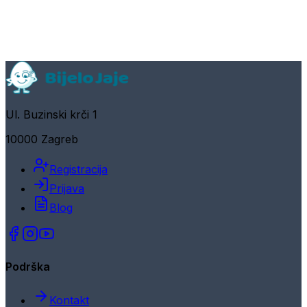
Ul. Buzinski krči 1
10000 Zagreb
Registracija
Prijava
Blog
Podrška
Kontakt