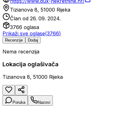
https://www.dux-nekretnine.hr/
Tizianova 8, 51000 Rijeka
Član od
26. 09. 2024.
3766
oglasa
Prikaži sve oglase
(
3766
)
Recenzije
Dodaj
Nema recenzija
Lokacija oglašivača
Tizianova 8, 51000 Rijeka
Poruka
Nazovi