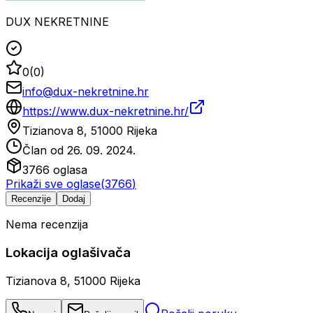
DUX NEKRETNINE
0
(
0
)
info@dux-nekretnine.hr
https://www.dux-nekretnine.hr/
Tizianova 8, 51000 Rijeka
Član od
26. 09. 2024.
3766
oglasa
Prikaži sve oglase
(
3766
)
Recenzije
Dodaj
Nema recenzija
Lokacija oglašivača
Tizianova 8, 51000 Rijeka