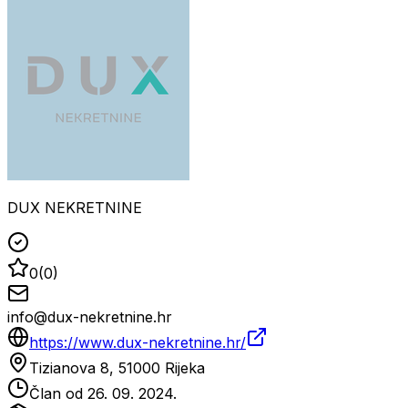
DUX NEKRETNINE
0
(
0
)
info@dux-nekretnine.hr
https://www.dux-nekretnine.hr/
Tizianova 8, 51000 Rijeka
Član od
26. 09. 2024.