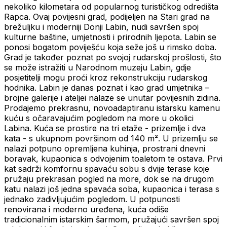
nekoliko kilometara od popularnog turističkog odredišta
Rapca. Ovaj povijesni grad, podijeljen na Stari grad na
brežuljku i moderniji Donji Labin, nudi savršen spoj
kulturne baštine, umjetnosti i prirodnih ljepota. Labin se
ponosi bogatom poviješću koja seže još u rimsko doba.
Grad je također poznat po svojoj rudarskoj prošlosti, što
se može istražiti u Narodnom muzeju Labin, gdje
posjetitelji mogu proći kroz rekonstrukciju rudarskog
hodnika. Labin je danas poznat i kao grad umjetnika –
brojne galerije i ateljei nalaze se unutar povijesnih zidina.
Prodajemo prekrasnu, novoadaptiranu istarsku kamenu
kuću s očaravajućim pogledom na more u okolici
Labina. Kuća se prostire na tri etaže - prizemlje i dva
kata - s ukupnom površinom od 140 m². U prizemlju se
nalazi potpuno opremljena kuhinja, prostrani dnevni
boravak, kupaonica s odvojenim toaletom te ostava. Prvi
kat sadrži komfornu spavaću sobu s dvije terase koje
pružaju prekrasan pogled na more, dok se na drugom
katu nalazi još jedna spavaća soba, kupaonica i terasa s
jednako zadivljujućim pogledom. U potpunosti
renovirana i moderno uređena, kuća odiše
tradicionalnim istarskim šarmom, pružajući savršen spoj