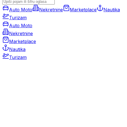
Auto Moto
Nekretnine
Marketplace
Nautika
Turizam
Auto Moto
Nekretnine
Marketplace
Nautika
Turizam
Auto Moto
Rabljeni automobili
Novi automobili
Motocikli / motori
Gospodarska vozila
Rezervni dijelovi i oprema
Kamperi i kamp prikolice