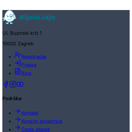
Ul. Buzinski krči 1
10000 Zagreb
Registracija
Prijava
Blog
Podrška
Kontakt
Korisne poveznice
Česta pitanja