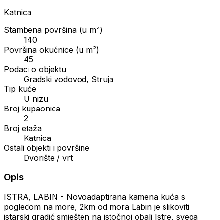
Katnica
Stambena površina (u m²)
140
Površina okućnice (u m²)
45
Podaci o objektu
Gradski vodovod, Struja
Tip kuće
U nizu
Broj kupaonica
2
Broj etaža
Katnica
Ostali objekti i površine
Dvorište / vrt
Opis
ISTRA, LABIN - Novoadaptirana kamena kuća s
pogledom na more, 2km od mora Labin je slikoviti
istarski gradić smješten na istočnoj obali Istre, svega