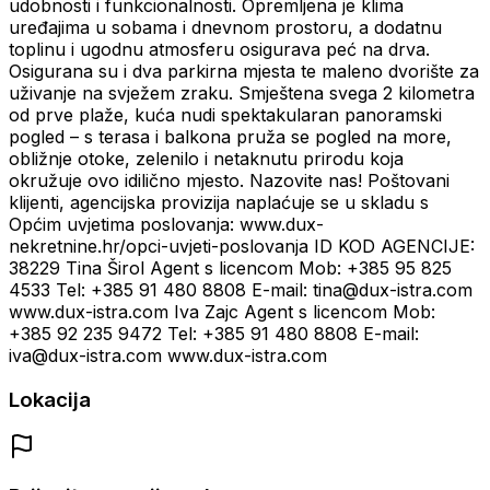
udobnosti i funkcionalnosti. Opremljena je klima
uređajima u sobama i dnevnom prostoru, a dodatnu
toplinu i ugodnu atmosferu osigurava peć na drva.
Osigurana su i dva parkirna mjesta te maleno dvorište za
uživanje na svježem zraku. Smještena svega 2 kilometra
od prve plaže, kuća nudi spektakularan panoramski
pogled – s terasa i balkona pruža se pogled na more,
obližnje otoke, zelenilo i netaknutu prirodu koja
okružuje ovo idilično mjesto. Nazovite nas! Poštovani
klijenti, agencijska provizija naplaćuje se u skladu s
Općim uvjetima poslovanja: www.dux-
nekretnine.hr/opci-uvjeti-poslovanja ID KOD AGENCIJE:
38229 Tina Širol Agent s licencom Mob: +385 95 825
4533 Tel: +385 91 480 8808 E-mail: tina@dux-istra.com
www.dux-istra.com Iva Zajc Agent s licencom Mob:
+385 92 235 9472 Tel: +385 91 480 8808 E-mail:
iva@dux-istra.com www.dux-istra.com
Lokacija