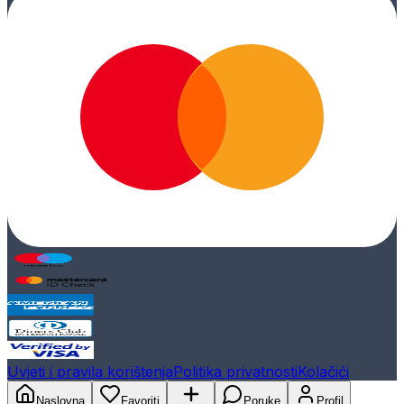
Uvjeti i pravila korištenja
Politika privatnosti
Kolačići
Naslovna
Favoriti
Poruke
Profil