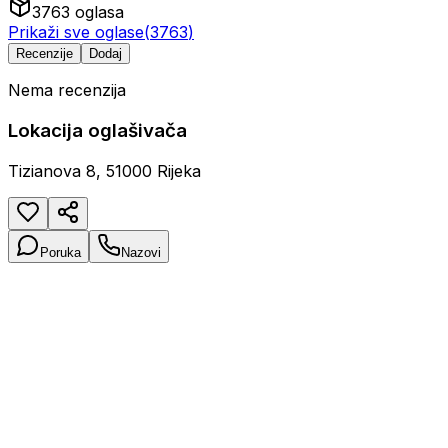
3763
oglasa
Prikaži sve oglase
(
3763
)
Recenzije
Dodaj
Nema recenzija
Lokacija oglašivača
Tizianova 8, 51000 Rijeka
Poruka
Nazovi