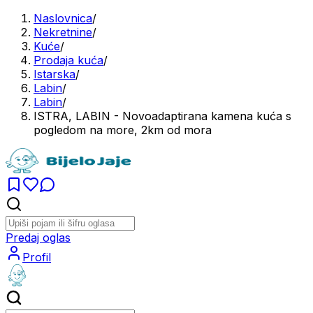
Naslovnica
/
Nekretnine
/
Kuće
/
Prodaja kuća
/
Istarska
/
Labin
/
Labin
/
ISTRA, LABIN - Novoadaptirana kamena kuća s
pogledom na more, 2km od mora
Predaj oglas
Profil