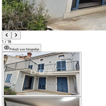
1
/
18
Prikaži sve fotografije