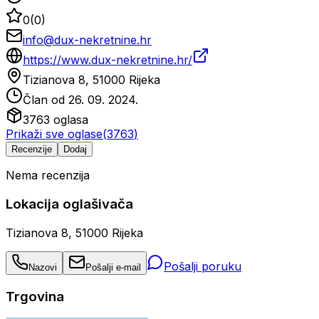
0
(
0
)
info@dux-nekretnine.hr
https://www.dux-nekretnine.hr/
Tizianova 8, 51000 Rijeka
Član od
26. 09. 2024.
3763
oglasa
Prikaži sve oglase
(
3763
)
Recenzije
Dodaj
Nema recenzija
Lokacija oglašivača
Tizianova 8, 51000 Rijeka
Pošalji poruku
Nazovi
Pošalji e-mail
Trgovina