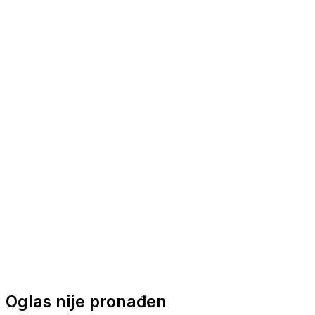
Nautička oprema
Brodski motori
Turizam
Apartmani
Sobe
Kuće za odmor
Aranžmani
Oglas nije pronađen