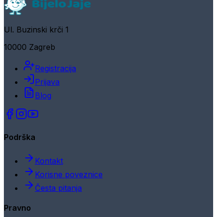
Ul. Buzinski krči 1
10000 Zagreb
Registracija
Prijava
Blog
Podrška
Kontakt
Korisne poveznice
Česta pitanja
Pravno