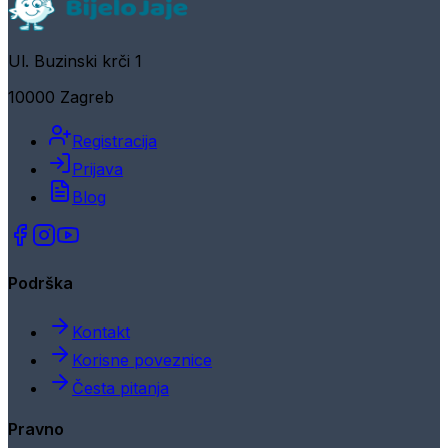
Ul. Buzinski krči 1
10000 Zagreb
Registracija
Prijava
Blog
Podrška
Kontakt
Korisne poveznice
Česta pitanja
Pravno