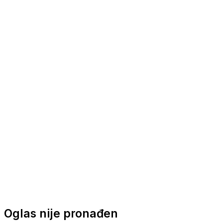
Nautička oprema
Brodski motori
Turizam
Apartmani
Sobe
Kuće za odmor
Aranžmani
Oglas nije pronađen