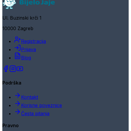
Ul. Buzinski krči 1
10000 Zagreb
Registracija
Prijava
Blog
Podrška
Kontakt
Korisne poveznice
Česta pitanja
Pravno