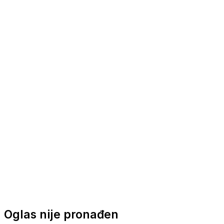
Nautička oprema
Brodski motori
Turizam
Apartmani
Sobe
Kuće za odmor
Aranžmani
Oglas nije pronađen