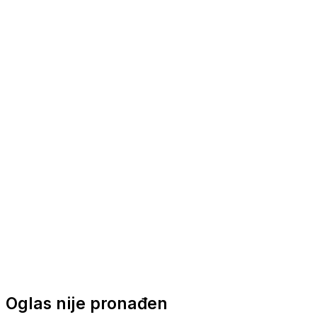
Nautička oprema
Brodski motori
Turizam
Apartmani
Sobe
Kuće za odmor
Aranžmani
Oglas nije pronađen