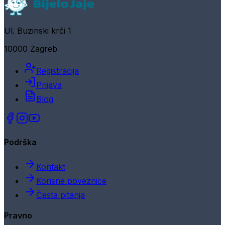
Ul. Buzinski krči 1
10000 Zagreb
Registracija
Prijava
Blog
Podrška
Kontakt
Korisne poveznice
Česta pitanja
Pravno