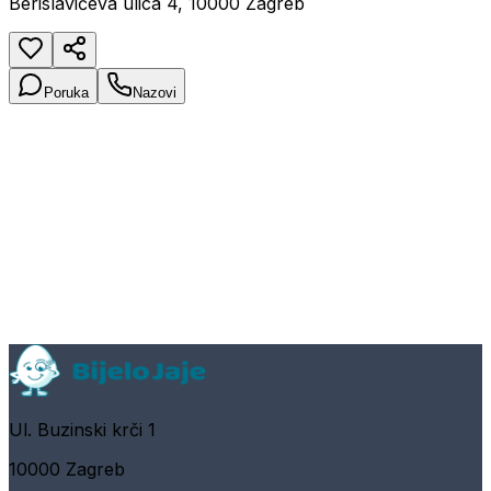
Berislavićeva ulica 4, 10000 Zagreb
Poruka
Nazovi
Ul. Buzinski krči 1
10000 Zagreb