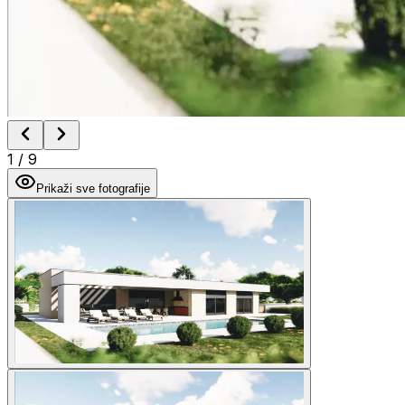
1
/
9
Prikaži sve fotografije