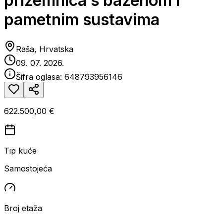
prizemnica s bazenom i
pametnim sustavima
Raša, Hrvatska
09. 07. 2026.
Šifra oglasa:
648793956146
622.500,00 €
Tip kuće
Samostojeća
Broj etaža