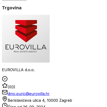
Trgovina
EUROVILLA d.o.o.
0
(
0
)
dino.puric@eurovilla.hr
Berislavićeva ulica 4, 10000 Zagreb