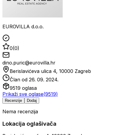
EUROVILLA d.o.o.
0
(
0
)
dino.puric@eurovilla.hr
Berislavićeva ulica 4, 10000 Zagreb
Član od
26. 09. 2024.
9519
oglasa
Prikaži sve oglase
(
9519
)
Recenzije
Dodaj
Nema recenzija
Lokacija oglašivača