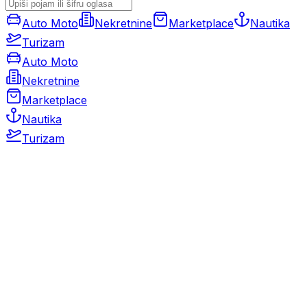
Auto Moto
Nekretnine
Marketplace
Nautika
Turizam
Auto Moto
Nekretnine
Marketplace
Nautika
Turizam
Auto Moto
Rabljeni automobili
Novi automobili
Motocikli / motori
Gospodarska vozila
Rezervni dijelovi i oprema
Kamperi i kamp prikolice