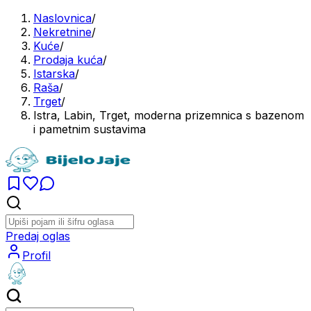
Naslovnica
/
Nekretnine
/
Kuće
/
Prodaja kuća
/
Istarska
/
Raša
/
Trget
/
Istra, Labin, Trget, moderna prizemnica s bazenom
i pametnim sustavima
Predaj oglas
Profil