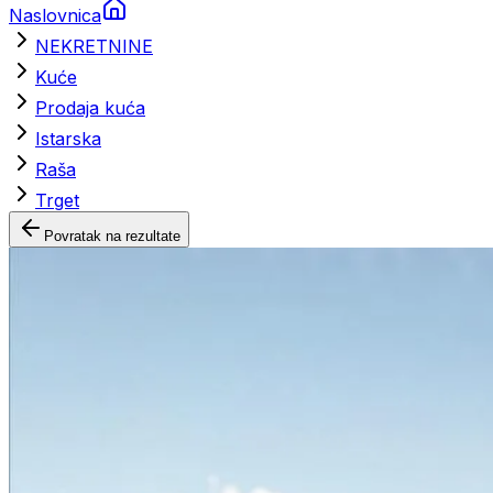
Naslovnica
NEKRETNINE
Kuće
Prodaja kuća
Istarska
Raša
Trget
Povratak na rezultate