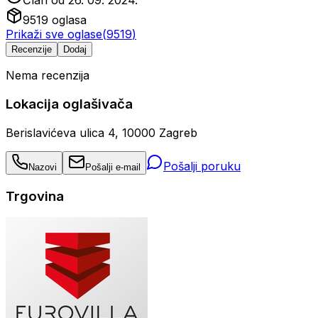
Član od
26. 09. 2024.
9519
oglasa
Prikaži sve oglase
(
9519
)
Recenzije
Dodaj
Nema recenzija
Lokacija oglašivača
Berislavićeva ulica 4, 10000 Zagreb
Pošalji poruku
Nazovi
Pošalji e-mail
Trgovina