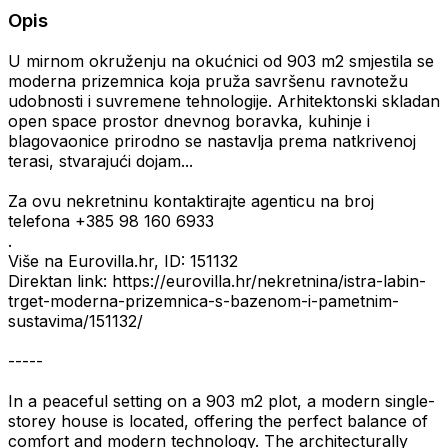
Opis
U mirnom okruženju na okućnici od 903 m2 smjestila se
moderna prizemnica koja pruža savršenu ravnotežu
udobnosti i suvremene tehnologije. Arhitektonski skladan
open space prostor dnevnog boravka, kuhinje i
blagovaonice prirodno se nastavlja prema natkrivenoj
terasi, stvarajući dojam...
Za ovu nekretninu kontaktirajte agenticu na broj
telefona +385 98 160 6933
.
Više na Eurovilla.hr, ID: 151132
Direktan link: https://eurovilla.hr/nekretnina/istra-labin-
trget-moderna-prizemnica-s-bazenom-i-pametnim-
sustavima/151132/
-----
In a peaceful setting on a 903 m2 plot, a modern single-
storey house is located, offering the perfect balance of
comfort and modern technology. The architecturally