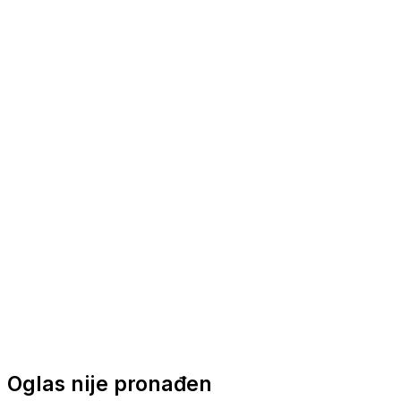
Nautička oprema
Brodski motori
Turizam
Apartmani
Sobe
Kuće za odmor
Aranžmani
Oglas nije pronađen