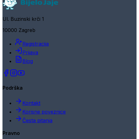
Ul. Buzinski krči 1
10000 Zagreb
Registracija
Prijava
Blog
Podrška
Kontakt
Korisne poveznice
Česta pitanja
Pravno