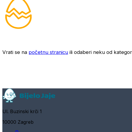
Vrati se na
početnu stranicu
ili odaberi neku od kategori
Ul. Buzinski krči 1
10000 Zagreb