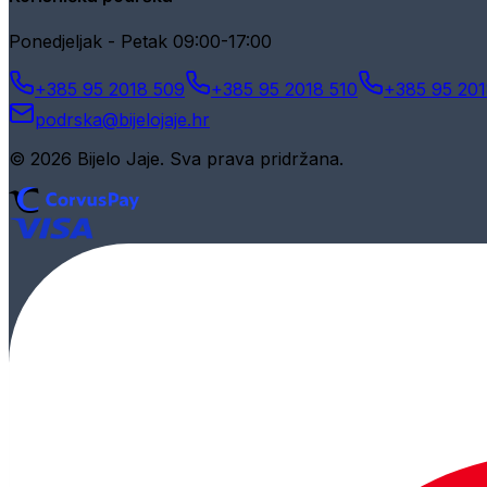
Ponedjeljak - Petak 09:00-17:00
+385 95 2018 509
+385 95 2018 510
+385 95 201
podrska@bijelojaje.hr
© 2026 Bijelo Jaje. Sva prava pridržana.