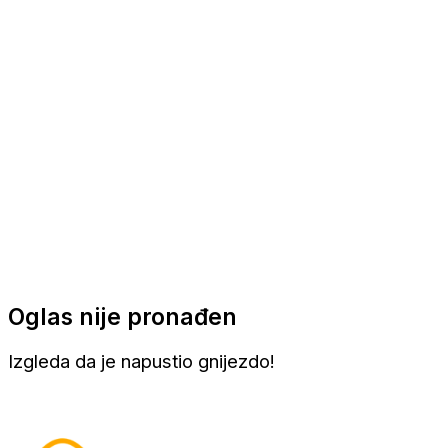
Apartmani
Sobe
Kuće za odmor
Aranžmani
Oglas nije pronađen
Izgleda da je napustio gnijezdo!