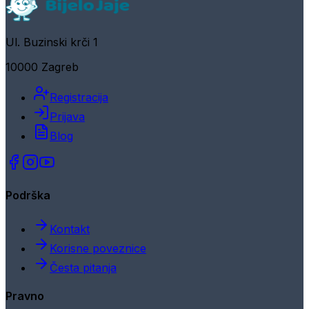
Ul. Buzinski krči 1
10000 Zagreb
Registracija
Prijava
Blog
Podrška
Kontakt
Korisne poveznice
Česta pitanja
Pravno