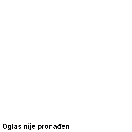
Nautička oprema
Brodski motori
Turizam
Apartmani
Sobe
Kuće za odmor
Aranžmani
Oglas nije pronađen