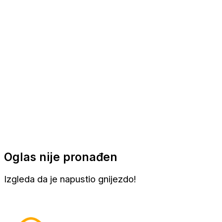
Apartmani
Sobe
Kuće za odmor
Aranžmani
Oglas nije pronađen
Izgleda da je napustio gnijezdo!