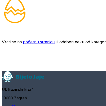
Vrati se na
početnu stranicu
ili odaberi neku od kategori
Ul. Buzinski krči 1
10000 Zagreb