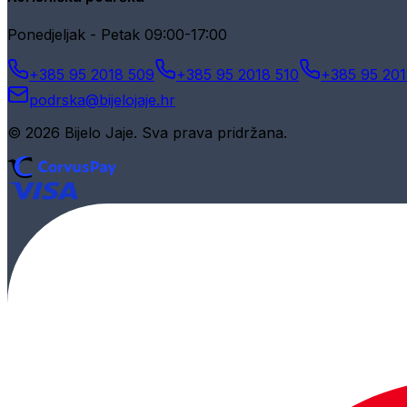
Ponedjeljak - Petak 09:00-17:00
+385 95 2018 509
+385 95 2018 510
+385 95 201
podrska@bijelojaje.hr
© 2026 Bijelo Jaje. Sva prava pridržana.