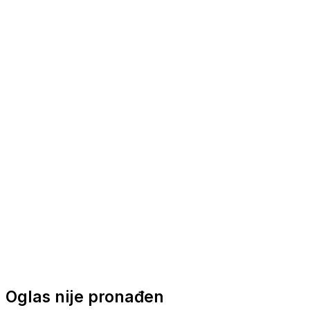
Nautička oprema
Brodski motori
Turizam
Apartmani
Sobe
Kuće za odmor
Aranžmani
Oglas nije pronađen