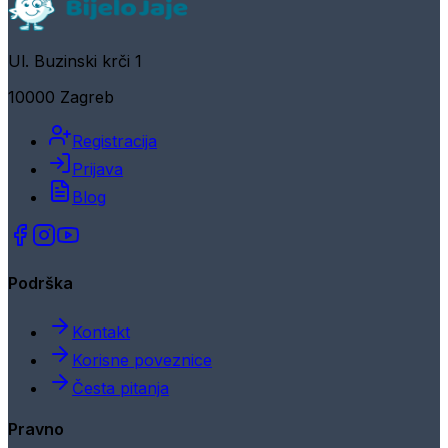
Ul. Buzinski krči 1
10000 Zagreb
Registracija
Prijava
Blog
Podrška
Kontakt
Korisne poveznice
Česta pitanja
Pravno