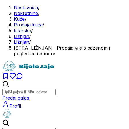
Naslovnica
/
Nekretnine
/
Kuće
/
Prodaja kuća
/
Istarska
/
Ližnjan
/
Ližnjan
/
ISTRA, LIŽNJAN - Prodaja vile s bazenom i
pogledom na more
Predaj oglas
Profil