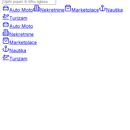
Auto Moto
Nekretnine
Marketplace
Nautika
Turizam
Auto Moto
Nekretnine
Marketplace
Nautika
Turizam
Auto Moto
Rabljeni automobili
Novi automobili
Motocikli / motori
Gospodarska vozila
Rezervni dijelovi i oprema
Kamperi i kamp prikolice