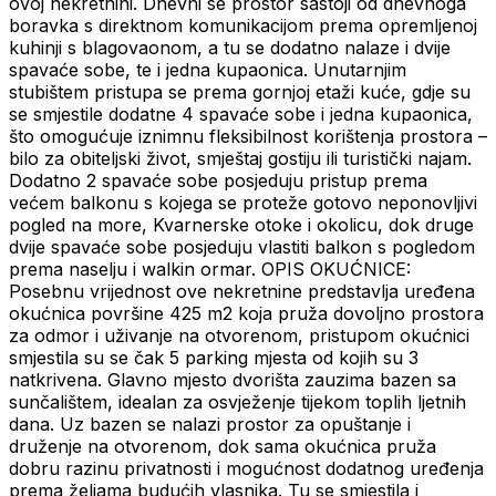
ovoj nekretnini. Dnevni se prostor sastoji od dnevnoga
boravka s direktnom komunikacijom prema opremljenoj
kuhinji s blagovaonom, a tu se dodatno nalaze i dvije
spavaće sobe, te i jedna kupaonica. Unutarnjim
stubištem pristupa se prema gornjoj etaži kuće, gdje su
se smjestile dodatne 4 spavaće sobe i jedna kupaonica,
što omogućuje iznimnu fleksibilnost korištenja prostora –
bilo za obiteljski život, smještaj gostiju ili turistički najam.
Dodatno 2 spavaće sobe posjeduju pristup prema
većem balkonu s kojega se proteže gotovo neponovljivi
pogled na more, Kvarnerske otoke i okolicu, dok druge
dvije spavaće sobe posjeduju vlastiti balkon s pogledom
prema naselju i walkin ormar. OPIS OKUĆNICE:
Posebnu vrijednost ove nekretnine predstavlja uređena
okućnica površine 425 m2 koja pruža dovoljno prostora
za odmor i uživanje na otvorenom, pristupom okućnici
smjestila su se čak 5 parking mjesta od kojih su 3
natkrivena. Glavno mjesto dvorišta zauzima bazen sa
sunčalištem, idealan za osvježenje tijekom toplih ljetnih
dana. Uz bazen se nalazi prostor za opuštanje i
druženje na otvorenom, dok sama okućnica pruža
dobru razinu privatnosti i mogućnost dodatnog uređenja
prema željama budućih vlasnika. Tu se smjestila i