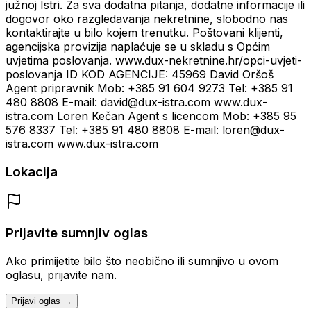
južnoj Istri. Za sva dodatna pitanja, dodatne informacije ili
dogovor oko razgledavanja nekretnine, slobodno nas
kontaktirajte u bilo kojem trenutku. Poštovani klijenti,
agencijska provizija naplaćuje se u skladu s Općim
uvjetima poslovanja. www.dux-nekretnine.hr/opci-uvjeti-
poslovanja ID KOD AGENCIJE: 45969 David Oršoš
Agent pripravnik Mob: +385 91 604 9273 Tel: +385 91
480 8808 E-mail: david@dux-istra.com www.dux-
istra.com Loren Kečan Agent s licencom Mob: +385 95
576 8337 Tel: +385 91 480 8808 E-mail: loren@dux-
istra.com www.dux-istra.com
Lokacija
Prijavite sumnjiv oglas
Ako primijetite bilo što neobično ili sumnjivo u ovom
oglasu, prijavite nam.
Prijavi oglas →