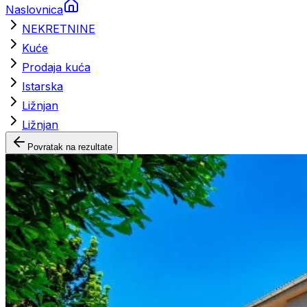
Naslovnica
NEKRETNINE
Kuće
Prodaja kuća
Istarska
Ližnjan
Ližnjan
Povratak na rezultate