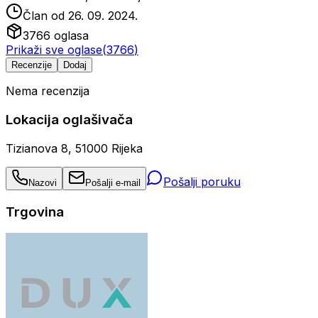
Član od
26. 09. 2024.
3766
oglasa
Prikaži sve oglase
(
3766
)
Recenzije
Dodaj
Nema recenzija
Lokacija oglašivača
Tizianova 8, 51000 Rijeka
Pošalji poruku
Nazovi
Pošalji e-mail
Trgovina