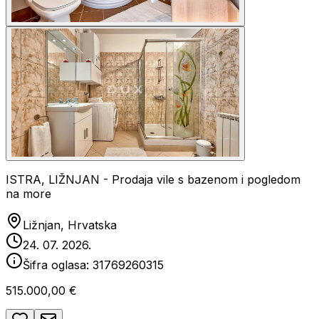
ISTRA, LIŽNJAN - Prodaja vile s bazenom i pogledom
na more
Ližnjan, Hrvatska
24. 07. 2026.
Šifra oglasa:
31769260315
515.000,00 €