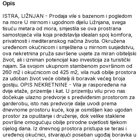
Opis
ISTRA, LIŽNJAN - Prodaja vile s bazenom i pogledom
na more U mirnom i ugodnom dijelu Ližnjana, svega
tisuću metara od mora, smjestila se ova prostrana
samostojeća vila koja predstavlja idealan spoj komfora,
privatnosti i mediteranskog načina života. Okružena
uređenom okućnicom i smještena u mirnom susjedstvu,
ova nekretnina pruža savršene uvjete za miran obiteljski
život, ali i izniman potencijal kao investicija za turistički
najam. Sa svojom ukupnom stambenom površinom od
260 m2 i okućnicom od 425 m2, vila nudi obilje prostora
za udoban život veće obitelji ili boravak većeg broja
gostiju. OPIS NEKRETNINE - Vila je raspoređena na
dvije etaže, prizemlje i kat. U prizemlju vilu prvo nas
dočekuje ulazno predvorje s predviđenim prostorom za
garderobu, isto nas predvorje dalje uvodi prema
dnevnome prostoru kuće, koji je osmišljen kao ugodan
prostor za opuštanje i druženje, dok velike staklene
površine omogućuju obilje prirodne svjetlosti tijekom
cijelog dana. Iz dnevnog prostora pristupa se terasi i
uređenoj okućnici, stvarajući poseban ugođaj boravka u