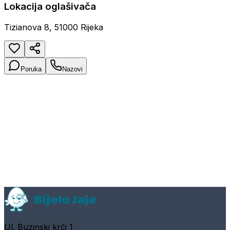
Lokacija oglašivača
Tizianova 8, 51000 Rijeka
Poruka
Nazovi
Ul. Buzinski krči 1