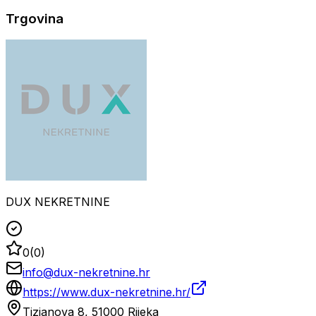
Trgovina
DUX NEKRETNINE
0
(
0
)
info@dux-nekretnine.hr
https://www.dux-nekretnine.hr/
Tizianova 8, 51000 Rijeka