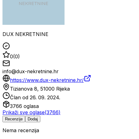
DUX NEKRETNINE
0
(
0
)
info@dux-nekretnine.hr
https://www.dux-nekretnine.hr/
Tizianova 8, 51000 Rijeka
Član od
26. 09. 2024.
3766
oglasa
Prikaži sve oglase
(
3766
)
Recenzije
Dodaj
Nema recenzija