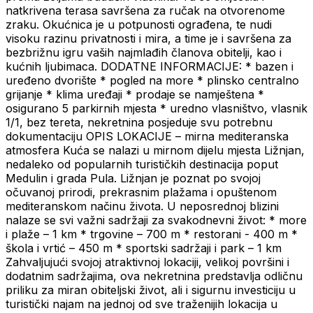
natkrivena terasa savršena za ručak na otvorenome
zraku. Okućnica je u potpunosti ograđena, te nudi
visoku razinu privatnosti i mira, a time je i savršena za
bezbrižnu igru vaših najmlađih članova obitelji, kao i
kućnih ljubimaca. DODATNE INFORMACIJE: * bazen i
uređeno dvorište * pogled na more * plinsko centralno
grijanje * klima uređaji * prodaje se namještena *
osigurano 5 parkirnih mjesta * uredno vlasništvo, vlasnik
1/1, bez tereta, nekretnina posjeduje svu potrebnu
dokumentaciju OPIS LOKACIJE – mirna mediteranska
atmosfera Kuća se nalazi u mirnom dijelu mjesta Ližnjan,
nedaleko od popularnih turističkih destinacija poput
Medulin i grada Pula. Ližnjan je poznat po svojoj
očuvanoj prirodi, prekrasnim plažama i opuštenom
mediteranskom načinu života. U neposrednoj blizini
nalaze se svi važni sadržaji za svakodnevni život: * more
i plaže – 1 km * trgovine – 700 m * restorani - 400 m *
škola i vrtić – 450 m * sportski sadržaji i park – 1 km
Zahvaljujući svojoj atraktivnoj lokaciji, velikoj površini i
dodatnim sadržajima, ova nekretnina predstavlja odličnu
priliku za miran obiteljski život, ali i sigurnu investiciju u
turistički najam na jednoj od sve traženijih lokacija u