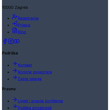
10000 Zagreb
Registracija
Prijava
Blog
Podrška
Kontakt
Korisne poveznice
Česta pitanja
Pravno
Uvjeti i pravila korištenja
Politika privatnosti