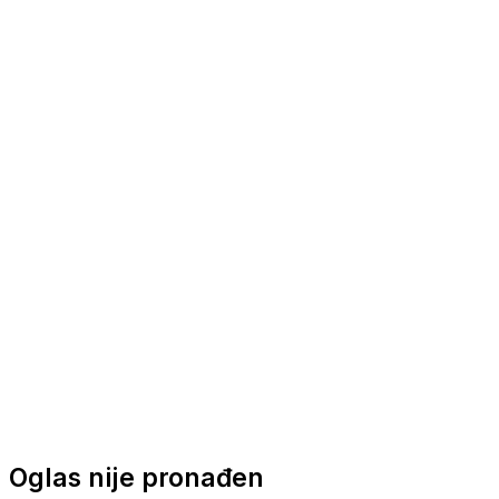
Nautička oprema
Brodski motori
Turizam
Apartmani
Sobe
Kuće za odmor
Aranžmani
Oglas nije pronađen