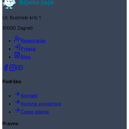
Ul. Buzinski krči 1
10000 Zagreb
Registracija
Prijava
Blog
Podrška
Kontakt
Korisne poveznice
Česta pitanja
Pravno