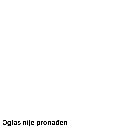
Nautička oprema
Brodski motori
Turizam
Apartmani
Sobe
Kuće za odmor
Aranžmani
Oglas nije pronađen