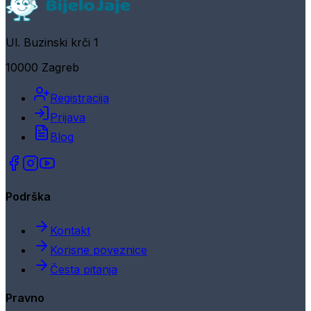
Ul. Buzinski krči 1
10000 Zagreb
Registracija
Prijava
Blog
Podrška
Kontakt
Korisne poveznice
Česta pitanja
Pravno