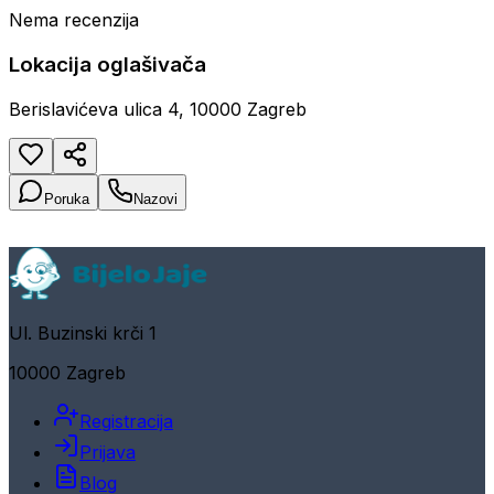
Nema recenzija
Lokacija oglašivača
Berislavićeva ulica 4, 10000 Zagreb
Poruka
Nazovi
Ul. Buzinski krči 1
10000 Zagreb
Registracija
Prijava
Blog