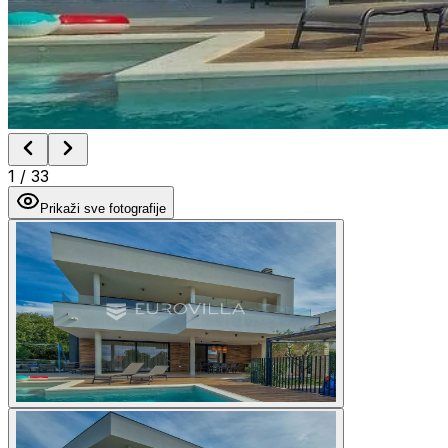
1
/
33
Prikaži sve fotografije