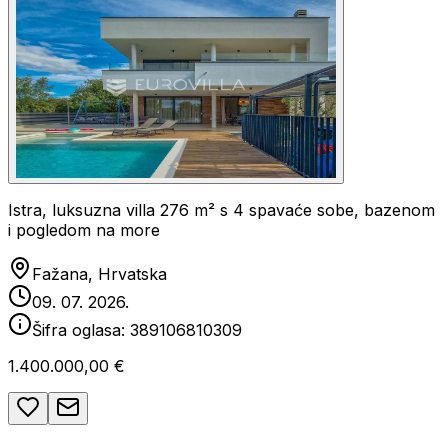
Istra, luksuzna villa 276 m² s 4 spavaće sobe, bazenom
i pogledom na more
Fažana, Hrvatska
09. 07. 2026.
Šifra oglasa:
389106810309
1.400.000,00 €