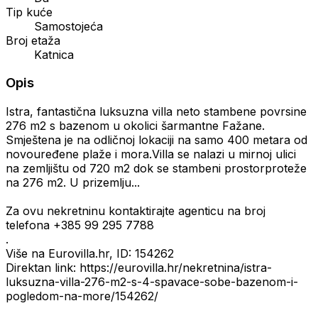
Tip kuće
Samostojeća
Broj etaža
Katnica
Opis
Istra, fantastična luksuzna villa neto stambene povrsine
276 m2 s bazenom u okolici šarmantne Fažane.
Smještena je na odličnoj lokaciji na samo 400 metara od
novouređene plaže i mora.Villa se nalazi u mirnoj ulici
na zemljištu od 720 m2 dok se stambeni prostorproteže
na 276 m2. U prizemlju...
Za ovu nekretninu kontaktirajte agenticu na broj
telefona +385 99 295 7788
.
Više na Eurovilla.hr, ID: 154262
Direktan link: https://eurovilla.hr/nekretnina/istra-
luksuzna-villa-276-m2-s-4-spavace-sobe-bazenom-i-
pogledom-na-more/154262/