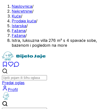
Naslovnica
/
Nekretnine
/
Kuće
/
Prodaja kuća
/
Istarska
/
Fažana
/
Fažana
/
Istra, luksuzna villa 276 m² s 4 spavaće sobe,
bazenom i pogledom na more
Predaj oglas
Profil