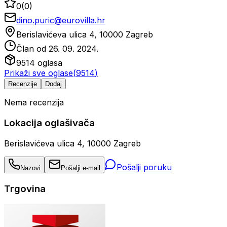
0
(
0
)
dino.puric@eurovilla.hr
Berislavićeva ulica 4, 10000 Zagreb
Član od
26. 09. 2024.
9514
oglasa
Prikaži sve oglase
(
9514
)
Recenzije
Dodaj
Nema recenzija
Lokacija oglašivača
Berislavićeva ulica 4, 10000 Zagreb
Pošalji poruku
Nazovi
Pošalji e-mail
Trgovina