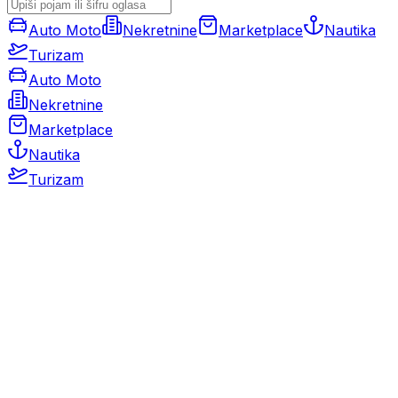
Auto Moto
Nekretnine
Marketplace
Nautika
Turizam
Auto Moto
Nekretnine
Marketplace
Nautika
Turizam
Auto Moto
Rabljeni automobili
Novi automobili
Motocikli / motori
Gospodarska vozila
Rezervni dijelovi i oprema
Kamperi i kamp prikolice