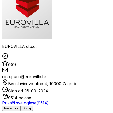
EUROVILLA d.o.o.
0
(
0
)
dino.puric@eurovilla.hr
Berislavićeva ulica 4, 10000 Zagreb
Član od
26. 09. 2024.
9514
oglasa
Prikaži sve oglase
(
9514
)
Recenzije
Dodaj