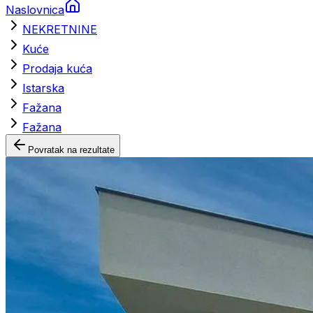
Naslovnica
NEKRETNINE
Kuće
Prodaja kuća
Istarska
Fažana
Fažana
Povratak na rezultate