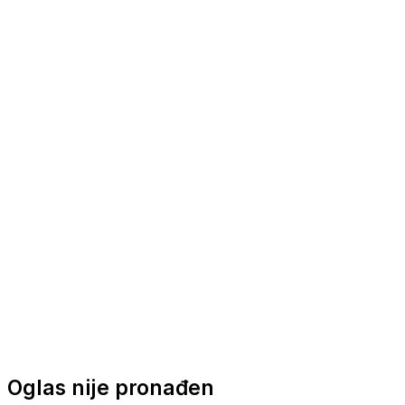
Nautička oprema
Brodski motori
Turizam
Apartmani
Sobe
Kuće za odmor
Aranžmani
Oglas nije pronađen