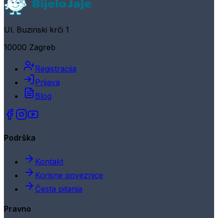
Ul. Buzinski krči 1
10000 Zagreb
Registracija
Prijava
Blog
Podrška
Kontakt
Korisne poveznice
Česta pitanja
Pravno