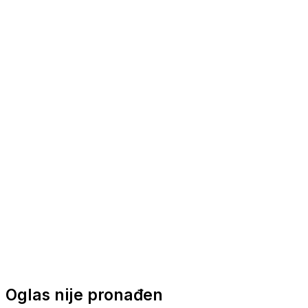
Nautička oprema
Brodski motori
Turizam
Apartmani
Sobe
Kuće za odmor
Aranžmani
Oglas nije pronađen