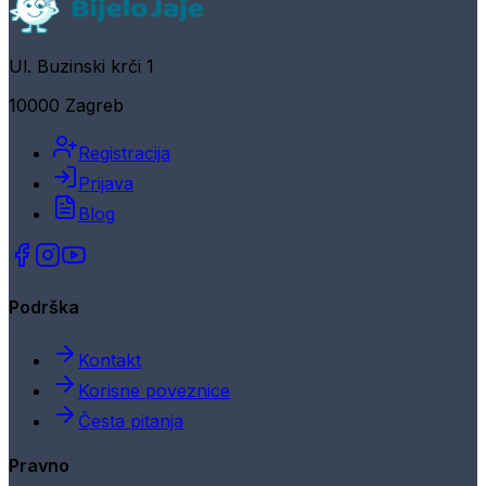
Ul. Buzinski krči 1
10000 Zagreb
Registracija
Prijava
Blog
Podrška
Kontakt
Korisne poveznice
Česta pitanja
Pravno