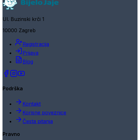
Ul. Buzinski krči 1
10000 Zagreb
Registracija
Prijava
Blog
Podrška
Kontakt
Korisne poveznice
Česta pitanja
Pravno