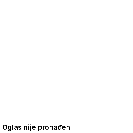
Nautička oprema
Brodski motori
Turizam
Apartmani
Sobe
Kuće za odmor
Aranžmani
Oglas nije pronađen