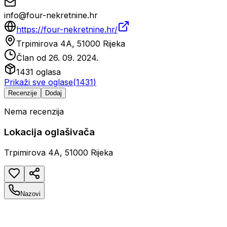
info@four-nekretnine.hr
https://four-nekretnine.hr/
Trpimirova 4A, 51000 Rijeka
Član od
26. 09. 2024.
1431
oglasa
Prikaži sve oglase
(
1431
)
Recenzije
Dodaj
Nema recenzija
Lokacija oglašivača
Trpimirova 4A, 51000 Rijeka
Nazovi