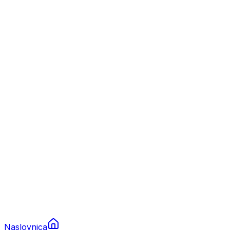
Nautika
Plovila
Charter
Prikolice za plovila
Brodski rezervni dijelovi
Nautička oprema
Brodski motori
Turizam
Apartmani
Sobe
Kuće za odmor
Aranžmani
Naslovnica