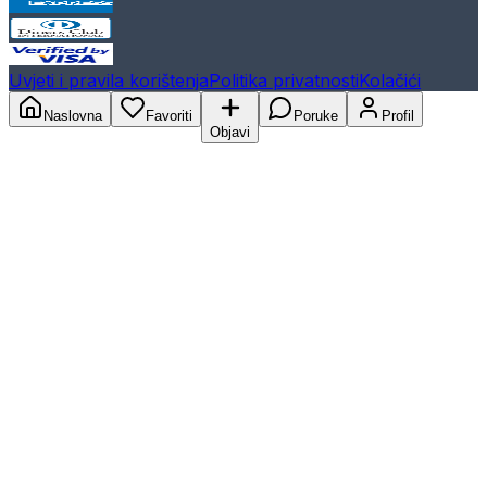
Uvjeti i pravila korištenja
Politika privatnosti
Kolačići
Naslovna
Favoriti
Poruke
Profil
Objavi