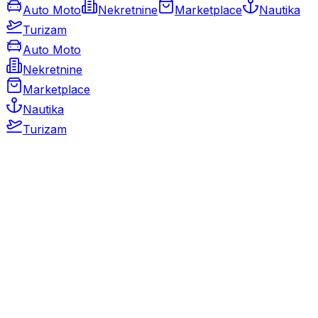
Auto Moto
Nekretnine
Marketplace
Nautika
Turizam
Auto Moto
Nekretnine
Marketplace
Nautika
Turizam
Auto Moto
Rabljeni automobili
Novi automobili
Motocikli / motori
Gospodarska vozila
Rezervni dijelovi i oprema
Kamperi i kamp prikolice