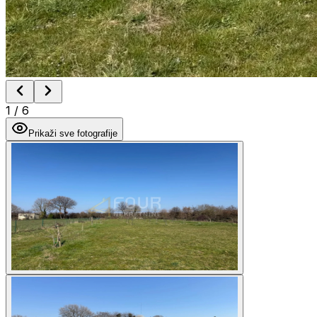
1
/
6
Prikaži sve fotografije