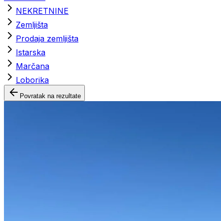
NEKRETNINE
Zemljišta
Prodaja zemljišta
Istarska
Marčana
Loborika
Povratak na rezultate