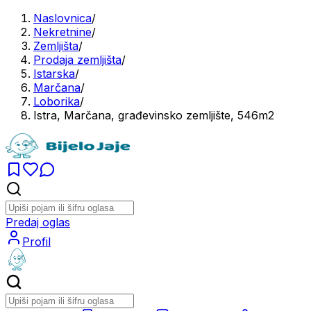
Naslovnica
/
Nekretnine
/
Zemljišta
/
Prodaja zemljišta
/
Istarska
/
Marčana
/
Loborika
/
Istra, Marčana, građevinsko zemljište, 546m2
Predaj oglas
Profil