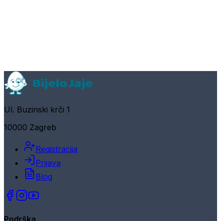
Ul. Buzinski krči 1
10000 Zagreb
Registracija
Prijava
Blog
Podrška