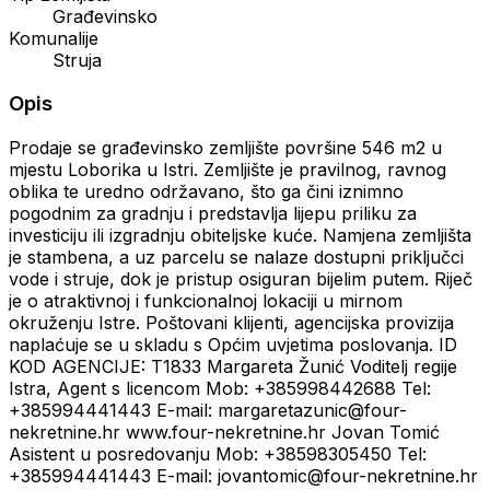
Građevinsko
Komunalije
Struja
Opis
Prodaje se građevinsko zemljište površine 546 m2 u
mjestu Loborika u Istri. Zemljište je pravilnog, ravnog
oblika te uredno održavano, što ga čini iznimno
pogodnim za gradnju i predstavlja lijepu priliku za
investiciju ili izgradnju obiteljske kuće. Namjena zemljišta
je stambena, a uz parcelu se nalaze dostupni priključci
vode i struje, dok je pristup osiguran bijelim putem. Riječ
je o atraktivnoj i funkcionalnoj lokaciji u mirnom
okruženju Istre. Poštovani klijenti, agencijska provizija
naplaćuje se u skladu s Općim uvjetima poslovanja. ID
KOD AGENCIJE: T1833 Margareta Žunić Voditelj regije
Istra, Agent s licencom Mob: +385998442688 Tel:
+385994441443 E-mail: margaretazunic@four-
nekretnine.hr www.four-nekretnine.hr Jovan Tomić
Asistent u posredovanju Mob: +38598305450 Tel:
+385994441443 E-mail: jovantomic@four-nekretnine.hr