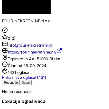
FOUR NEKRETNINE d.o.o.
0
(
0
)
info@four-nekretnine.hr
https://four-nekretnine.hr/
Trpimirova 4A, 51000 Rijeka
Član od
26. 09. 2024.
1431
oglasa
Prikaži sve oglase
(
1431
)
Recenzije
Dodaj
Nema recenzija
Lokacija oglašivača