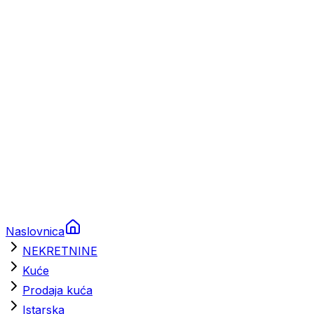
Prikolice za plovila
Brodski rezervni dijelovi
Nautička oprema
Brodski motori
Turizam
Apartmani
Sobe
Kuće za odmor
Aranžmani
Naslovnica
NEKRETNINE
Kuće
Prodaja kuća
Istarska