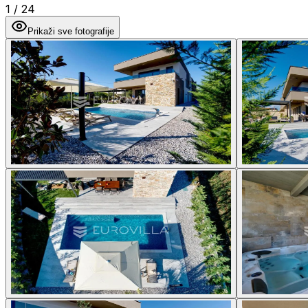
1
/
24
Prikaži sve fotografije