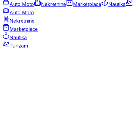
Auto Moto
Nekretnine
Marketplace
Nautika
Auto Moto
Nekretnine
Marketplace
Nautika
Turizam
Auto Moto
Rabljeni automobili
Novi automobili
Motocikli / motori
Gospodarska vozila
Rezervni dijelovi i oprema
Kamperi i kamp prikolice
Oldtimeri