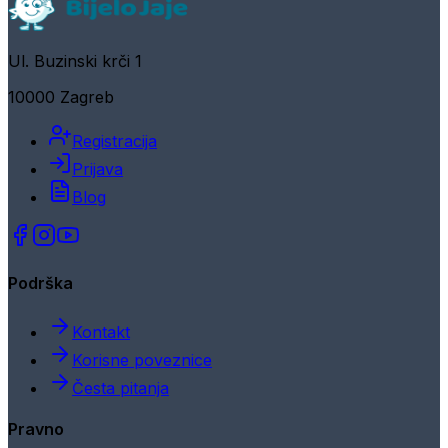
Ul. Buzinski krči 1
10000 Zagreb
Registracija
Prijava
Blog
Podrška
Kontakt
Korisne poveznice
Česta pitanja
Pravno