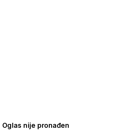
Nautička oprema
Brodski motori
Turizam
Apartmani
Sobe
Kuće za odmor
Aranžmani
Oglas nije pronađen