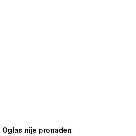
Nautička oprema
Brodski motori
Turizam
Apartmani
Sobe
Kuće za odmor
Aranžmani
Oglas nije pronađen