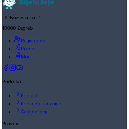
Ul. Buzinski krči 1
10000 Zagreb
Registracija
Prijava
Blog
Podrška
Kontakt
Korisne poveznice
Česta pitanja
Pravno