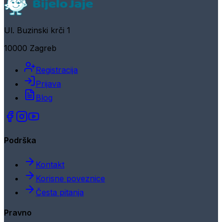
Ul. Buzinski krči 1
10000 Zagreb
Registracija
Prijava
Blog
Podrška
Kontakt
Korisne poveznice
Česta pitanja
Pravno