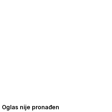
Nautička oprema
Brodski motori
Turizam
Apartmani
Sobe
Kuće za odmor
Aranžmani
Oglas nije pronađen