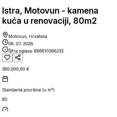
Istra, Motovun - kamena
kuća u renovaciji, 80m2
Motovun, Hrvatska
08. 07. 2026.
Šifra oglasa:
686610396233
380.000,00 €
Stambena površina (u m²)
80