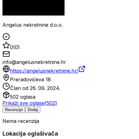
Angelus nekretnine d.o.o.
0
(
0
)
info@angelusnekretnine.hr
https://angelusnekretnine.hr/
Preradovićeva 18
Član od
26. 09. 2024.
502
oglasa
Prikaži sve oglase
(
502
)
Recenzije
Dodaj
Nema recenzija
Lokacija oglašivača