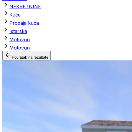
NEKRETNINE
Kuće
Prodaja kuća
Istarska
Motovun
Motovun
Povratak na rezultate