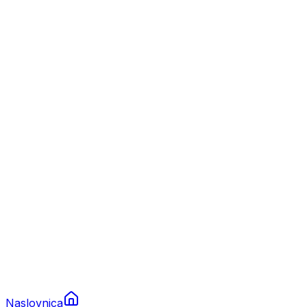
Nautika
Plovila
Charter
Prikolice za plovila
Brodski rezervni dijelovi
Nautička oprema
Brodski motori
Turizam
Apartmani
Sobe
Kuće za odmor
Aranžmani
Naslovnica