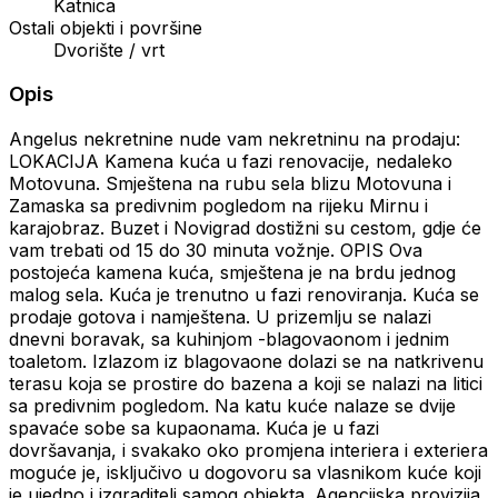
Katnica
Ostali objekti i površine
Dvorište / vrt
Opis
Angelus nekretnine nude vam nekretninu na prodaju:
LOKACIJA Kamena kuća u fazi renovacije, nedaleko
Motovuna. Smještena na rubu sela blizu Motovuna i
Zamaska sa predivnim pogledom na rijeku Mirnu i
karajobraz. Buzet i Novigrad dostižni su cestom, gdje će
vam trebati od 15 do 30 minuta vožnje. OPIS Ova
postojeća kamena kuća, smještena je na brdu jednog
malog sela. Kuća je trenutno u fazi renoviranja. Kuća se
prodaje gotova i namještena. U prizemlju se nalazi
dnevni boravak, sa kuhinjom -blagovaonom i jednim
toaletom. Izlazom iz blagovaone dolazi se na natkrivenu
terasu koja se prostire do bazena a koji se nalazi na litici
sa predivnim pogledom. Na katu kuće nalaze se dvije
spavaće sobe sa kupaonama. Kuća je u fazi
dovršavanja, i svakako oko promjena interiera i exteriera
moguće je, isključivo u dogovoru sa vlasnikom kuće koji
je ujedno i izgraditelj samog objekta. Agencijska provizija