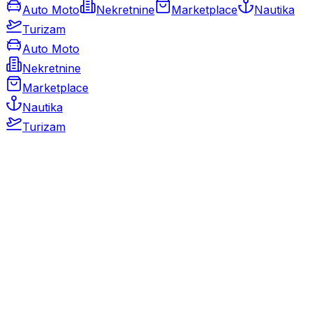
Auto Moto
Nekretnine
Marketplace
Nautika
Turizam
Auto Moto
Nekretnine
Marketplace
Nautika
Turizam
Auto Moto
Rabljeni automobili
Novi automobili
Motocikli / motori
Gospodarska vozila
Rezervni dijelovi i oprema
Kamperi i kamp prikolice