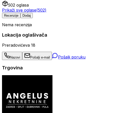
502
oglasa
Prikaži sve oglase
(
502
)
Recenzije
Dodaj
Nema recenzija
Lokacija oglašivača
Preradovićeva 18
Pošalji poruku
Nazovi
Pošalji e-mail
Trgovina