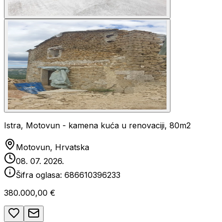
Istra, Motovun - kamena kuća u renovaciji, 80m2
Motovun, Hrvatska
08. 07. 2026.
Šifra oglasa:
686610396233
380.000,00 €