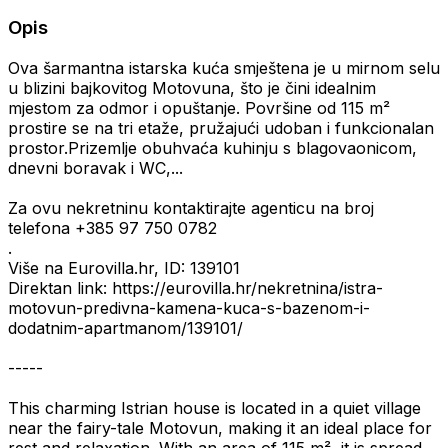
Opis
Ova šarmantna istarska kuća smještena je u mirnom selu
u blizini bajkovitog Motovuna, što je čini idealnim
mjestom za odmor i opuštanje. Površine od 115 m²
prostire se na tri etaže, pružajući udoban i funkcionalan
prostor.Prizemlje obuhvaća kuhinju s blagovaonicom,
dnevni boravak i WC,...
Za ovu nekretninu kontaktirajte agenticu na broj
telefona +385 97 750 0782
.
Više na Eurovilla.hr, ID: 139101
Direktan link: https://eurovilla.hr/nekretnina/istra-
motovun-predivna-kamena-kuca-s-bazenom-i-
dodatnim-apartmanom/139101/
-----
This charming Istrian house is located in a quiet village
near the fairy-tale Motovun, making it an ideal place for