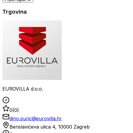
Trgovina
EUROVILLA d.o.o.
0
(
0
)
dino.puric@eurovilla.hr
Berislavićeva ulica 4, 10000 Zagreb