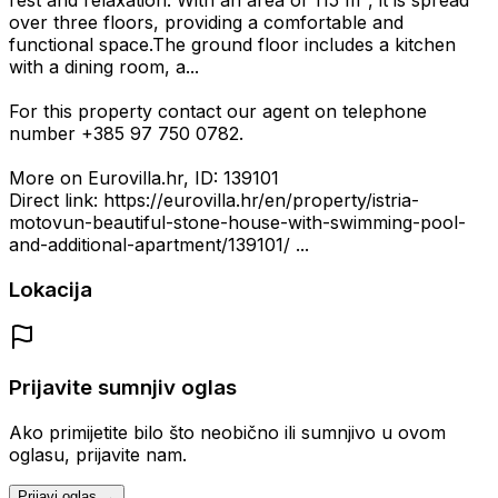
rest and relaxation. With an area of 115 m², it is spread
over three floors, providing a comfortable and
functional space.The ground floor includes a kitchen
with a dining room, a...
For this property contact our agent on telephone
number +385 97 750 0782.
More on Eurovilla.hr, ID: 139101
Direct link: https://eurovilla.hr/en/property/istria-
motovun-beautiful-stone-house-with-swimming-pool-
and-additional-apartment/139101/ ...
Lokacija
Prijavite sumnjiv oglas
Ako primijetite bilo što neobično ili sumnjivo u ovom
oglasu, prijavite nam.
Prijavi oglas →