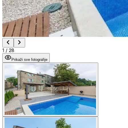
1
/
28
Prikaži sve fotografije