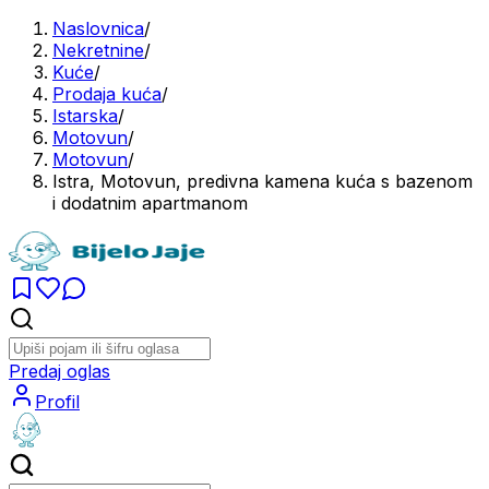
Naslovnica
/
Nekretnine
/
Kuće
/
Prodaja kuća
/
Istarska
/
Motovun
/
Motovun
/
Istra, Motovun, predivna kamena kuća s bazenom
i dodatnim apartmanom
Predaj oglas
Profil