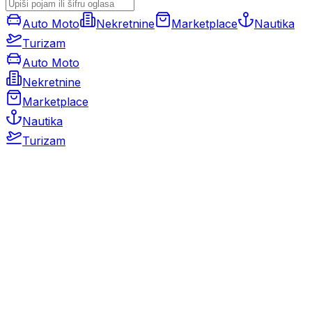
Auto Moto
Nekretnine
Marketplace
Nautika
Turizam
Auto Moto
Nekretnine
Marketplace
Nautika
Turizam
Auto Moto
Rabljeni automobili
Novi automobili
Motocikli / motori
Gospodarska vozila
Rezervni dijelovi i oprema
Kamperi i kamp prikolice