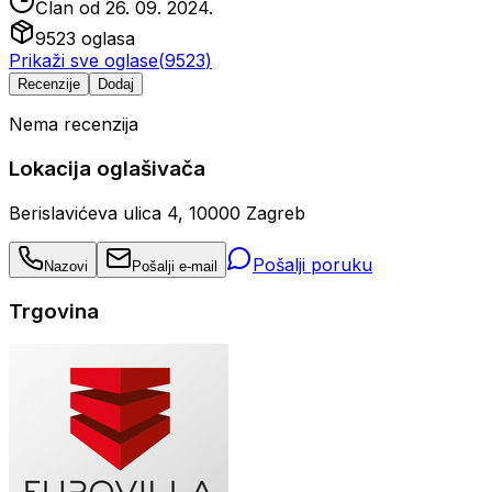
Član od
26. 09. 2024.
9523
oglasa
Prikaži sve oglase
(
9523
)
Recenzije
Dodaj
Nema recenzija
Lokacija oglašivača
Berislavićeva ulica 4, 10000 Zagreb
Pošalji poruku
Nazovi
Pošalji e-mail
Trgovina