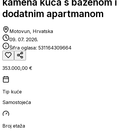
kamena kuća s bazenom i
dodatnim apartmanom
Motovun, Hrvatska
09. 07. 2026.
Šifra oglasa:
531164309664
353.000,00 €
Tip kuće
Samostojeća
Broj etaža