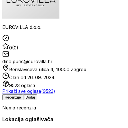
EUROVILLA d.o.o.
0
(
0
)
dino.puric@eurovilla.hr
Berislavićeva ulica 4, 10000 Zagreb
Član od
26. 09. 2024.
9523
oglasa
Prikaži sve oglase
(
9523
)
Recenzije
Dodaj
Nema recenzija
Lokacija oglašivača