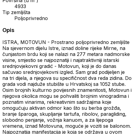
Površina (u m²)
4933
Tip zemljišta
Poljoprivredno
Opis
ISTRA, MOTOVUN - Prostrano poljoprivredno zemljište
Na sjevernom dijelu Istre, iznad doline rijeke Mirne, na
čunjastom brdu koji se nalazi na 277 metara nadmorske
visine, smjestio se najpoznatiji i najatraktivniji istarski
srednjovjekovni gradić - Motovun, koji je do danas
sačuvao srednjovjekovni izgled. Sam grad podijeljen je
na tri dijela, a njegova su specifičnost dva reda zidina. Do
grada vodi najduže stubište u Hrvatskoj sa 1052 stube.
Osim brojnih kulturno povijesnih znamenitosti, Motovun i
njegova okolica mogu se pohvaliti brojnim vinogradima i
poznatim vinarima, rekreativnim sadržajima koje
omogućuju aktivan odmor kao što su berba grožđa,
branje šparoga, skupljanje tartufa, ribolov, paragliding,
slobodno penjanje, vožnja kanuom, a za lijepoga
vremena, iznad Motovuna, moguće je voziti se balonom.
Najpoznatija manifestacija je koja se održava u ovom