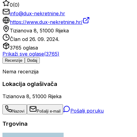
0
(
0
)
info@dux-nekretnine.hr
https://www.dux-nekretnine.hr/
Tizianova 8, 51000 Rijeka
Član od
26. 09. 2024.
3765
oglasa
Prikaži sve oglase
(
3765
)
Recenzije
Dodaj
Nema recenzija
Lokacija oglašivača
Tizianova 8, 51000 Rijeka
Pošalji poruku
Nazovi
Pošalji e-mail
Trgovina