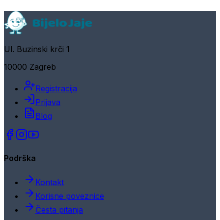
Ul. Buzinski krči 1
10000 Zagreb
Registracija
Prijava
Blog
Podrška
Kontakt
Korisne poveznice
Česta pitanja