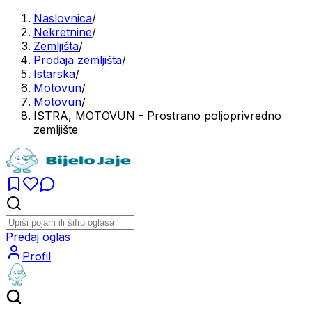
Naslovnica
/
Nekretnine
/
Zemljišta
/
Prodaja zemljišta
/
Istarska
/
Motovun
/
Motovun
/
ISTRA, MOTOVUN - Prostrano poljoprivredno
zemljište
Predaj oglas
Profil