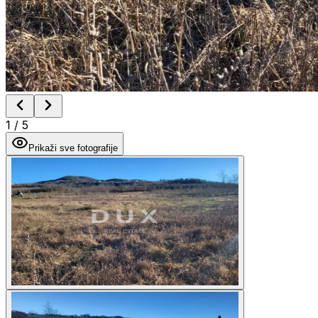
1
/
5
Prikaži sve fotografije