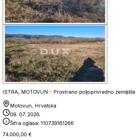
ISTRA, MOTOVUN - Prostrano poljoprivredno zemljište
Motovun, Hrvatska
09. 07. 2026.
Šifra oglasa:
110739161266
74.000,00 €