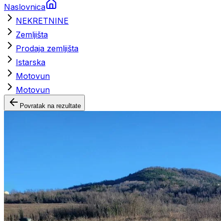
Naslovnica
NEKRETNINE
Zemljišta
Prodaja zemljišta
Istarska
Motovun
Motovun
Povratak na rezultate