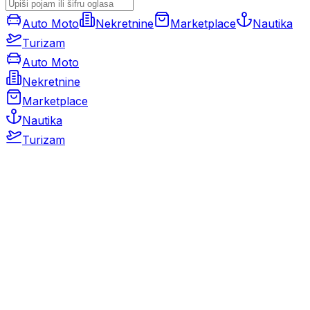
Auto Moto
Nekretnine
Marketplace
Nautika
Turizam
Auto Moto
Nekretnine
Marketplace
Nautika
Turizam
Auto Moto
Rabljeni automobili
Novi automobili
Motocikli / motori
Gospodarska vozila
Rezervni dijelovi i oprema
Kamperi i kamp prikolice