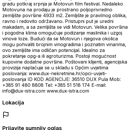
gradu potkraj srpnja je Motovun film festival. Nedaleko
Motovuna na prodaju je prostrano poljoprivredno
zemljište površine 4933 m2. Zemljište je pravilnog oblika,
ravno i redovito održavano. Pristupni put je uredni
makadam, a sa zemljišta se vidi Motovun. Velika površina
i pogodna klima omogućuje podizanje maslinika i uzgoj
vinove loze. Budući da se Motovun i njegova okolica
mogu pohvaliti brojnim vinogradima i poznatim vinarima,
ovo zemljište ima odličan potencijal. Idealno za
pokretanje opg-a ili agroturizma. Postoji mogućnost
kupovine dodatne površine. Poštovani klijenti, agencijska
provizija naplaćuje se u skladu s Općim uvjetima
poslovanja: www.dux-nekretnine.hr/opci-uvjeti-
poslovanja ID KOD AGENCIJE: 36510 DUX Pula Mob:
+385 91 480 8808 Tel: +385 51 518 174 E-mail:
info@dux-istra.com www.dux-istra.com
Lokacija
Prijavite sumnjiv oglas