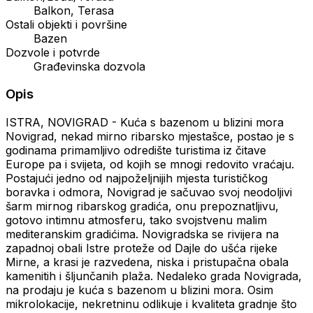
Balkon, Terasa
Ostali objekti i površine
Bazen
Dozvole i potvrde
Građevinska dozvola
Opis
ISTRA, NOVIGRAD - Kuća s bazenom u blizini mora
Novigrad, nekad mirno ribarsko mjestašce, postao je s
godinama primamljivo odredište turistima iz čitave
Europe pa i svijeta, od kojih se mnogi redovito vraćaju.
Postajući jedno od najpoželjnijih mjesta turističkog
boravka i odmora, Novigrad je sačuvao svoj neodoljivi
šarm mirnog ribarskog gradića, onu prepoznatljivu,
gotovo intimnu atmosferu, tako svojstvenu malim
mediteranskim gradićima. Novigradska se rivijera na
zapadnoj obali Istre proteže od Dajle do ušća rijeke
Mirne, a krasi je razvedena, niska i pristupačna obala
kamenitih i šljunčanih plaža. Nedaleko grada Novigrada,
na prodaju je kuća s bazenom u blizini mora. Osim
mikrolokacije, nekretninu odlikuje i kvaliteta gradnje što