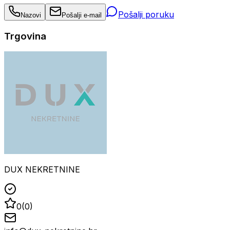
Pošalji poruku
Nazovi
Pošalji e-mail
Trgovina
DUX NEKRETNINE
0
(
0
)