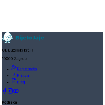
Ul. Buzinski krči 1
10000 Zagreb
Registracija
Prijava
Blog
Podrška