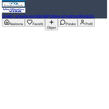
Uvjeti i pravila korištenja
Politika privatnosti
Kolačići
Naslovna
Favoriti
Poruke
Profil
Objavi