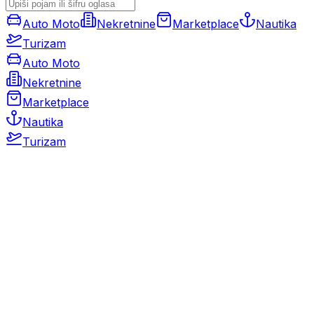
Auto Moto
Nekretnine
Marketplace
Nautika
Turizam
Auto Moto
Nekretnine
Marketplace
Nautika
Turizam
Auto Moto
Rabljeni automobili
Novi automobili
Motocikli / motori
Gospodarska vozila
Rezervni dijelovi i oprema
Kamperi i kamp prikolice