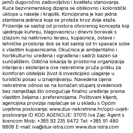
jamči dugoročno zadovoljstvo i kvalitetu stanovanja.
Kuća bezvremenskog dizajna se oblikovno i koloristički
uklopa u naselje i krajolik. Koncipirana je kao jedna
stambena jedinica koja se proteže kroz dvije etaže.
Prizemlje se sastoji od prostora otvorenog koncepta koji
ujedinjuje kuhinju, blagovaonicu i dnevni boravak s
izlazom na natkrivenu terasu, kupaonice, ostave i
tehničke prostorije dok se kat sastoji od tri spavaće sobe
s vlastitim kupaonicama. Okućnica je ambijentalno i
hortikulturno uređena i ograđena i sadrži bazen sa
sunčalištem. Odlična lokacija te prostorna organizacija
interijera i eksterijera ove nekretnine pruža priliku za
komforan obiteljski život ili investicijsko ulaganje u
turistički posao u iznajmljivanju. Navedena cijena
nekretnine odnosi se na konačan stupanj izvedenosti
bez namještaja što omogućuje finalno uređenje prema
vlastitim željama i preferencijama. Poštovani klijenti,
agencijska provizija naplaćuje se u skladu s Općim
uvjetima poslovanja: www.dux-nekretnine.hr/opci-uvjeti-
poslovanja ID KOD AGENCIJE: 37015 Iva Zajc Agent s
licencom Mob: +385 92 235 9472 Tel: +385 91 480
8808 E-mail: iva@dux-istra.com www.dux-istra.com