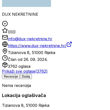
DUX NEKRETNINE
0
(
0
)
info@dux-nekretnine.hr
https://www.dux-nekretnine.hr/
Tizianova 8, 51000 Rijeka
Član od
26. 09. 2024.
3762
oglasa
Prikaži sve oglase
(
3762
)
Recenzije
Dodaj
Nema recenzija
Lokacija oglašivača
Tizianova 8, 51000 Rijeka