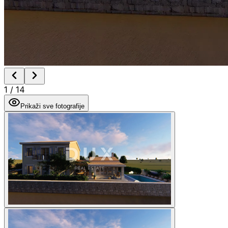
1
/
14
Prikaži sve fotografije