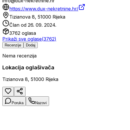
info@dux-nekretnine.hr
https://www.dux-nekretnine.hr/
Tizianova 8, 51000 Rijeka
Član od
26. 09. 2024.
3762
oglasa
Prikaži sve oglase
(
3762
)
Recenzije
Dodaj
Nema recenzija
Lokacija oglašivača
Tizianova 8, 51000 Rijeka
Poruka
Nazovi