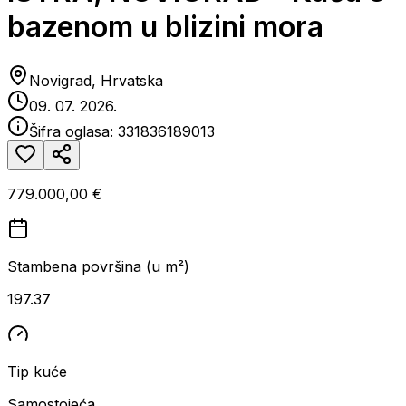
bazenom u blizini mora
Novigrad, Hrvatska
09. 07. 2026.
Šifra oglasa:
331836189013
779.000,00 €
Stambena površina (u m²)
197.37
Tip kuće
Samostojeća