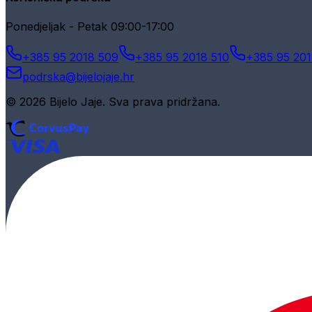
Ponedjeljak - Petak 09:00-17:00
+385 95 2018 509
+385 95 2018 510
+385 95 201
podrska@bijelojaje.hr
© 2026 Bijelo Jaje. Sva prava pridržana.