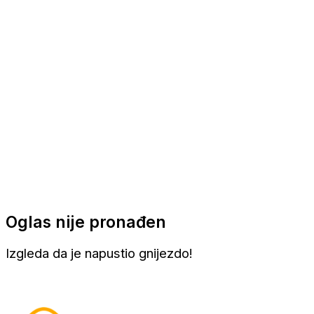
Apartmani
Sobe
Kuće za odmor
Aranžmani
Oglas nije pronađen
Izgleda da je napustio gnijezdo!