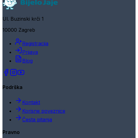
Ul. Buzinski krči 1
10000 Zagreb
Registracija
Prijava
Blog
Podrška
Kontakt
Korisne poveznice
Česta pitanja
Pravno