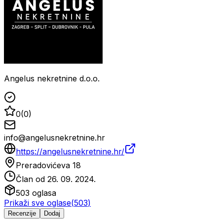
Angelus nekretnine d.o.o.
0
(
0
)
info@angelusnekretnine.hr
https://angelusnekretnine.hr/
Preradovićeva 18
Član od
26. 09. 2024.
503
oglasa
Prikaži sve oglase
(
503
)
Recenzije
Dodaj