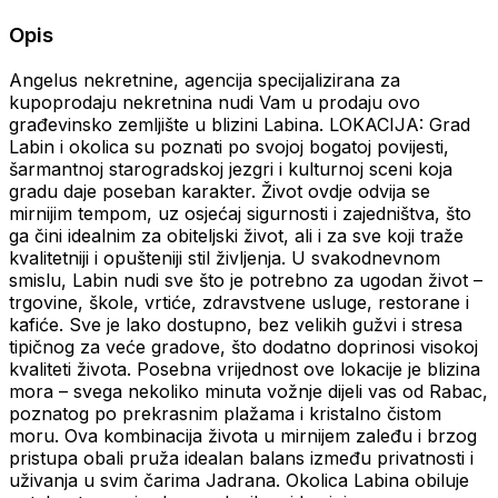
Opis
Angelus nekretnine, agencija specijalizirana za
kupoprodaju nekretnina nudi Vam u prodaju ovo
građevinsko zemljište u blizini Labina. LOKACIJA: Grad
Labin i okolica su poznati po svojoj bogatoj povijesti,
šarmantnoj starogradskoj jezgri i kulturnoj sceni koja
gradu daje poseban karakter. Život ovdje odvija se
mirnijim tempom, uz osjećaj sigurnosti i zajedništva, što
ga čini idealnim za obiteljski život, ali i za sve koji traže
kvalitetniji i opušteniji stil življenja. U svakodnevnom
smislu, Labin nudi sve što je potrebno za ugodan život –
trgovine, škole, vrtiće, zdravstvene usluge, restorane i
kafiće. Sve je lako dostupno, bez velikih gužvi i stresa
tipičnog za veće gradove, što dodatno doprinosi visokoj
kvaliteti života. Posebna vrijednost ove lokacije je blizina
mora – svega nekoliko minuta vožnje dijeli vas od Rabac,
poznatog po prekrasnim plažama i kristalno čistom
moru. Ova kombinacija života u mirnijem zaleđu i brzog
pristupa obali pruža idealan balans između privatnosti i
uživanja u svim čarima Jadrana. Okolica Labina obiluje