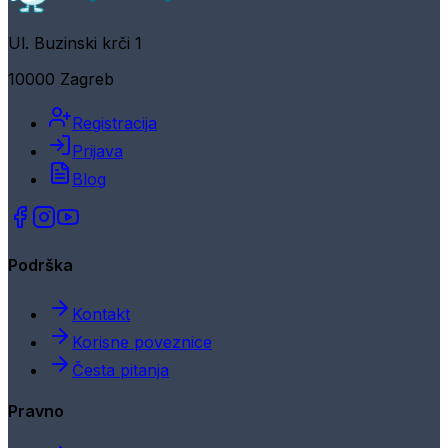
Ul. Buzinski krči 1
10000 Zagreb
Registracija
Prijava
Blog
Podrška
Kontakt
Korisne poveznice
Česta pitanja
Pravno