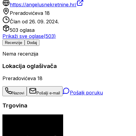
https://angelusnekretnine.hr/
Preradovićeva 18
Član od
26. 09. 2024.
503
oglasa
Prikaži sve oglase
(
503
)
Recenzije
Dodaj
Nema recenzija
Lokacija oglašivača
Preradovićeva 18
Pošalji poruku
Nazovi
Pošalji e-mail
Trgovina