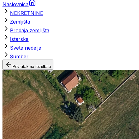
Naslovnica
NEKRETNINE
Zemljišta
Prodaja zemljišta
Istarska
Sveta nedelja
Šumber
Povratak na rezultate