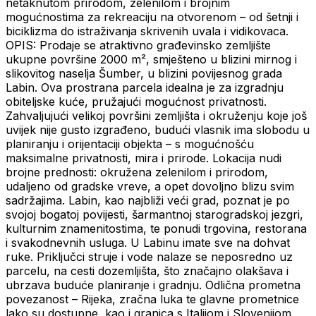
netaknutom prirodom, zelenilom i brojnim
mogućnostima za rekreaciju na otvorenom – od šetnji i
biciklizma do istraživanja skrivenih uvala i vidikovaca.
OPIS: Prodaje se atraktivno građevinsko zemljište
ukupne površine 2000 m², smješteno u blizini mirnog i
slikovitog naselja Šumber, u blizini povijesnog grada
Labin. Ova prostrana parcela idealna je za izgradnju
obiteljske kuće, pružajući mogućnost privatnosti.
Zahvaljujući velikoj površini zemljišta i okruženju koje još
uvijek nije gusto izgrađeno, budući vlasnik ima slobodu u
planiranju i orijentaciji objekta – s mogućnošću
maksimalne privatnosti, mira i prirode. Lokacija nudi
brojne prednosti: okružena zelenilom i prirodom,
udaljeno od gradske vreve, a opet dovoljno blizu svim
sadržajima. Labin, kao najbliži veći grad, poznat je po
svojoj bogatoj povijesti, šarmantnoj starogradskoj jezgri,
kulturnim znamenitostima, te ponudi trgovina, restorana
i svakodnevnih usluga. U Labinu imate sve na dohvat
ruke. Priključci struje i vode nalaze se neposredno uz
parcelu, na cesti dozemljišta, što značajno olakšava i
ubrzava buduće planiranje i gradnju. Odlična prometna
povezanost – Rijeka, zračna luka te glavne prometnice
lako su dostupne, kao i granica s Italijom i Slovenijom.