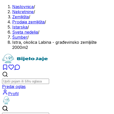
Naslovnica
/
Nekretnine
/
Zemljišta
/
Prodaja zemljišta
/
Istarska
/
Sveta nedelja
/
Šumber
/
Istra, okolica Labina - građevinsko zemljište
2000m2
Predaj oglas
Profil