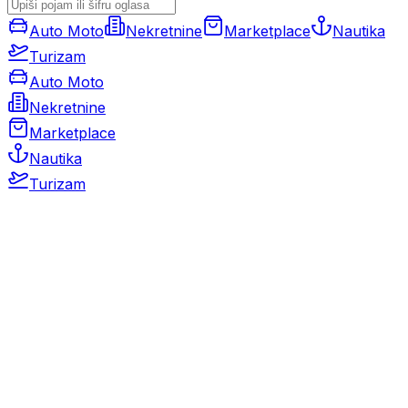
Auto Moto
Nekretnine
Marketplace
Nautika
Turizam
Auto Moto
Nekretnine
Marketplace
Nautika
Turizam
Auto Moto
Rabljeni automobili
Novi automobili
Motocikli / motori
Gospodarska vozila
Rezervni dijelovi i oprema
Kamperi i kamp prikolice