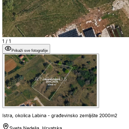
1
/
1
Prikaži sve fotografije
Istra, okolica Labina - građevinsko zemljište 2000m2
Sveta Nedelja, Hrvatska