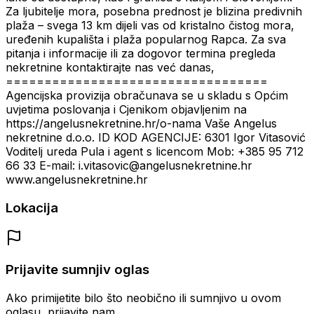
Za ljubitelje mora, posebna prednost je blizina predivnih
plaža – svega 13 km dijeli vas od kristalno čistog mora,
uređenih kupališta i plaža popularnog Rapca. Za sva
pitanja i informacije ili za dogovor termina pregleda
nekretnine kontaktirajte nas već danas,
==================================
Agencijska provizija obračunava se u skladu s Općim
uvjetima poslovanja i Cjenikom objavljenim na
https://angelusnekretnine.hr/o-nama Vaše Angelus
nekretnine d.o.o. ID KOD AGENCIJE: 6301 Igor Vitasović
Voditelj ureda Pula i agent s licencom Mob: +385 95 712
66 33 E-mail: i.vitasovic@angelusnekretnine.hr
www.angelusnekretnine.hr
Lokacija
Prijavite sumnjiv oglas
Ako primijetite bilo što neobično ili sumnjivo u ovom
oglasu, prijavite nam.