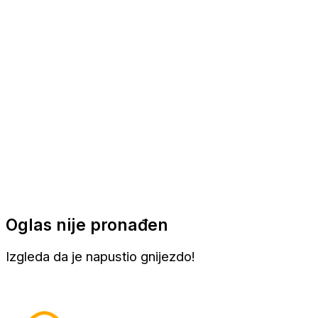
Apartmani
Sobe
Kuće za odmor
Aranžmani
Oglas nije pronađen
Izgleda da je napustio gnijezdo!