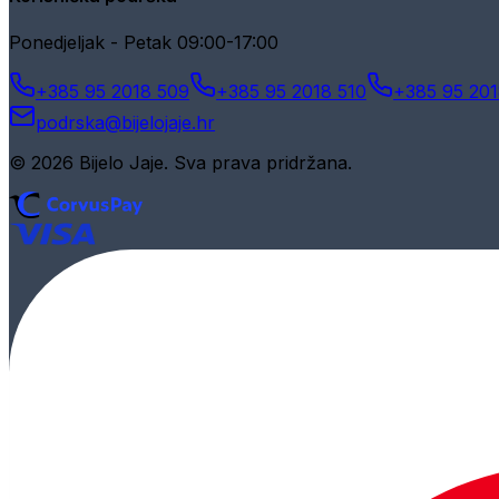
Ponedjeljak - Petak 09:00-17:00
+385 95 2018 509
+385 95 2018 510
+385 95 201
podrska@bijelojaje.hr
© 2026 Bijelo Jaje. Sva prava pridržana.