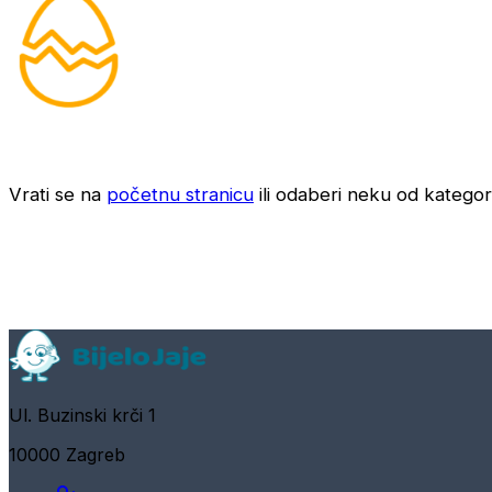
Vrati se na
početnu stranicu
ili odaberi neku od kategori
Ul. Buzinski krči 1
10000 Zagreb