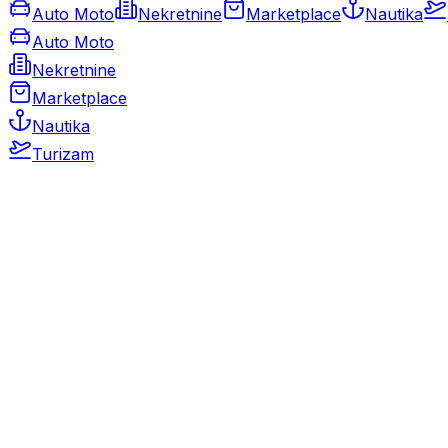
Auto Moto
Nekretnine
Marketplace
Nautika
Auto Moto
Nekretnine
Marketplace
Nautika
Turizam
Auto Moto
Rabljeni automobili
Novi automobili
Motocikli / motori
Gospodarska vozila
Rezervni dijelovi i oprema
Kamperi i kamp prikolice
Oldtimeri