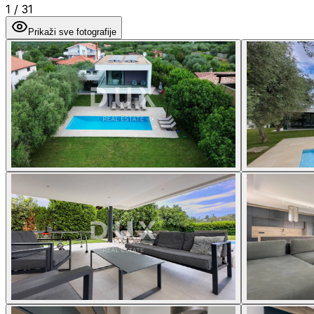
1
/
31
Prikaži sve fotografije