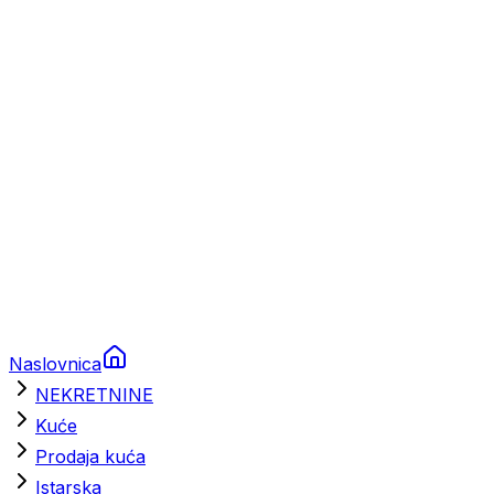
Prikolice za plovila
Brodski rezervni dijelovi
Nautička oprema
Brodski motori
Turizam
Apartmani
Sobe
Kuće za odmor
Aranžmani
Naslovnica
NEKRETNINE
Kuće
Prodaja kuća
Istarska