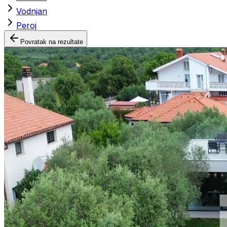
Vodnjan
Peroj
Povratak na rezultate